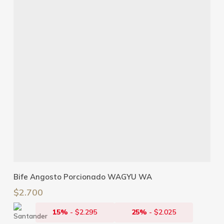
Añadir Al Carrito
Bife Angosto Porcionado WAGYU WA
$
2.700
15%
-
$
2.295
25%
-
$
2.025