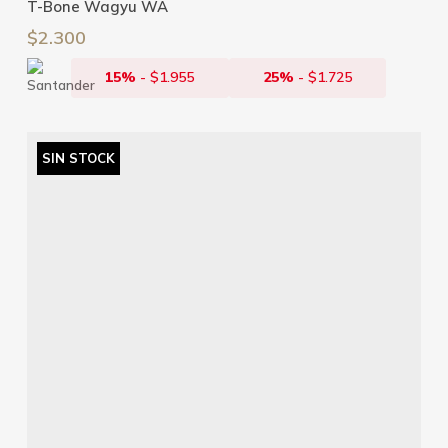
T-Bone Wagyu WA
$
2.300
15%
-
$
1.955
25%
-
$
1.725
SIN STOCK