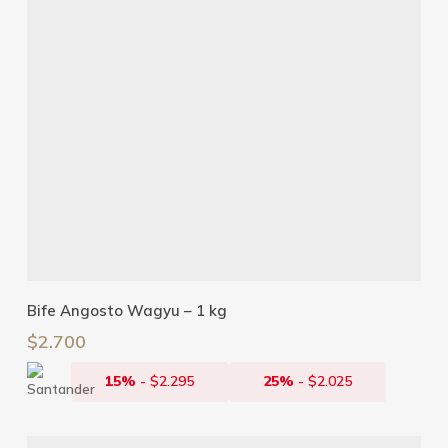
Añadir Al Carrito
Bife Angosto Wagyu – 1 kg
$
2.700
15%
-
$
2.295
25%
-
$
2.025