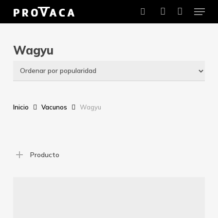
Menu
Skip
to
search
account
main
content
Wagyu
Inicio
Vacunos
Wagyu
Producto