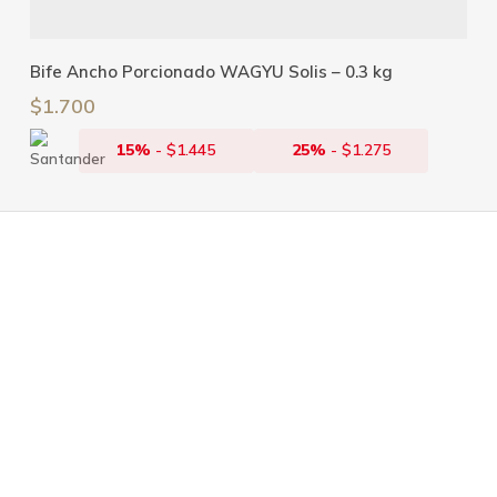
Añadir Al Carrito
Bife Ancho Porcionado WAGYU Solis – 0.3 kg
$
1.700
15%
-
$
1.445
25%
-
$
1.275