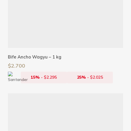
Añadir Al Carrito
Bife Ancho Wagyu – 1 kg
$
2.700
15%
-
$
2.295
25%
-
$
2.025