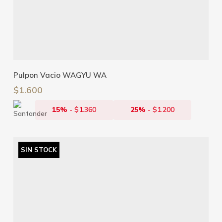
Leer Más
Pulpon Vacio WAGYU WA
$
1.600
15%
-
$
1.360
25%
-
$
1.200
SIN STOCK