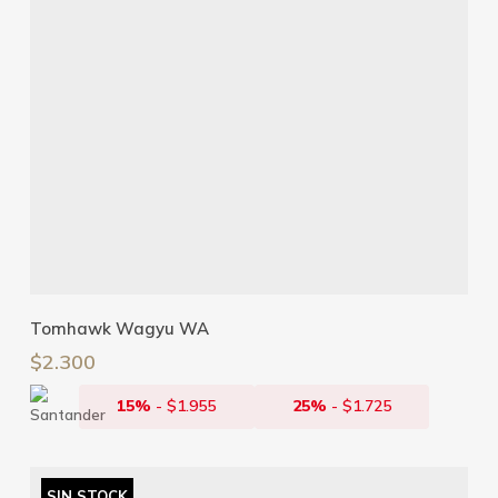
Añadir Al Carrito
Tomhawk Wagyu WA
$
2.300
15%
-
$
1.955
25%
-
$
1.725
SIN STOCK