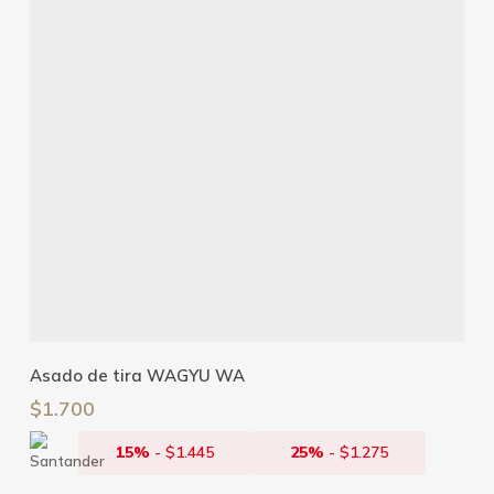
Añadir Al Carrito
Asado de tira WAGYU WA
$
1.700
15%
-
$
1.445
25%
-
$
1.275