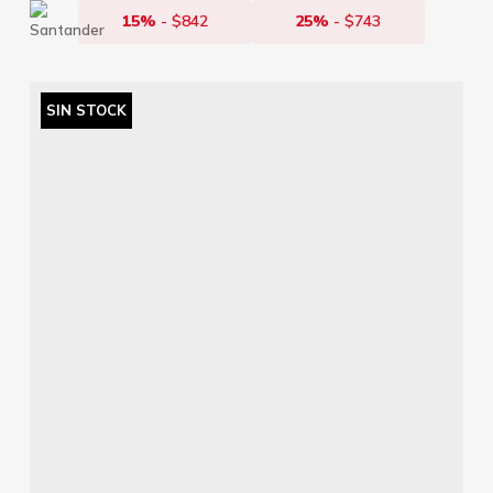
15%
-
$
842
25%
-
$
743
SIN STOCK