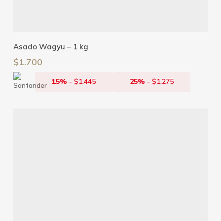
Añadir Al Carrito
Asado Wagyu – 1 kg
$
1.700
15%
-
$
1.445
25%
-
$
1.275