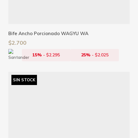
Leer Más
Bife Ancho Porcionado WAGYU WA
$
2.700
15%
-
$
2.295
25%
-
$
2.025
SIN STOCK