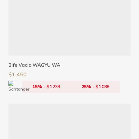
Leer Más
Bife Vacio WAGYU WA
$
1.450
15%
-
$
1.233
25%
-
$
1.088