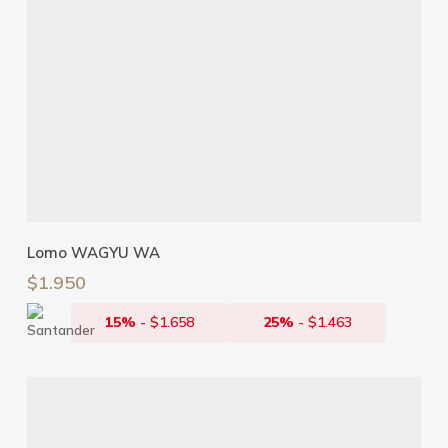
Leer Más
Lomo WAGYU WA
$
1.950
15%
-
$
1.658
25%
-
$
1.463