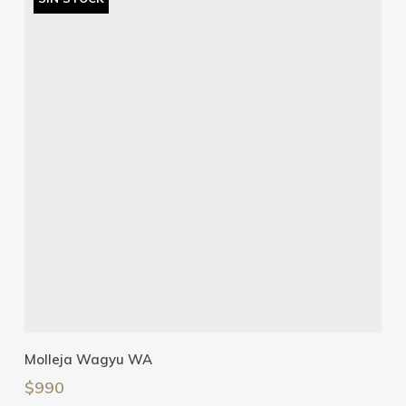
Leer Más
Molleja Wagyu WA
$
990