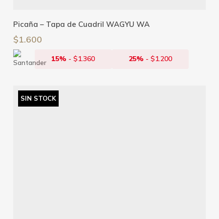
Leer Más
Picaña – Tapa de Cuadril WAGYU WA
$
1.600
15%
-
$
1.360
25%
-
$
1.200
SIN STOCK