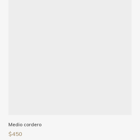
Añadir Al Carrito
Medio cordero
$
450