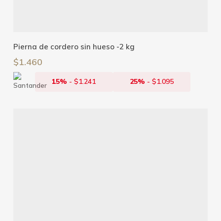
Añadir Al Carrito
Pierna de cordero sin hueso -2 kg
$
1.460
15%
-
$
1.241
25%
-
$
1.095