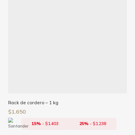
Añadir Al Carrito
Rack de cordero – 1 kg
$
1.650
15%
-
$
1.403
25%
-
$
1.238