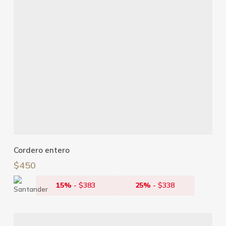
Añadir Al Carrito
Cordero entero
$
450
15%
-
$
383
25%
-
$
338