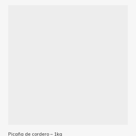
Añadir Al Carrito
Picaña de cordero – 1kg