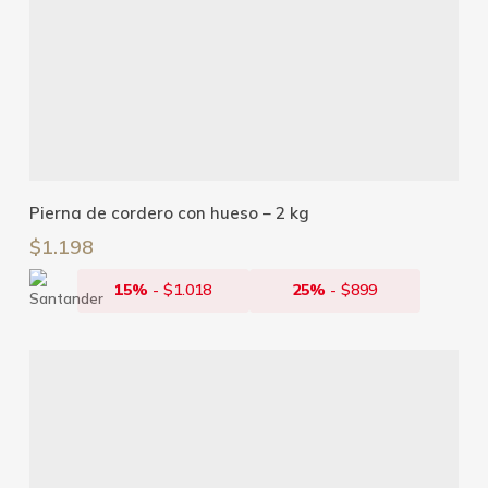
Añadir Al Carrito
Pierna de cordero con hueso – 2 kg
$
1.198
15%
-
$
1.018
25%
-
$
899