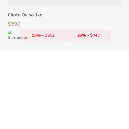
Añadir Al Carrito
Choto Ovino 1kg
$
590
15%
-
$
502
25%
-
$
443