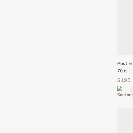
Postre
70 g
$
195