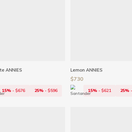
Añadir Al Carrito
Añadir Al Carrito
te ANNIES
Lemon ANNIES
$
730
15%
-
$
676
25%
-
$
596
15%
-
$
621
25%