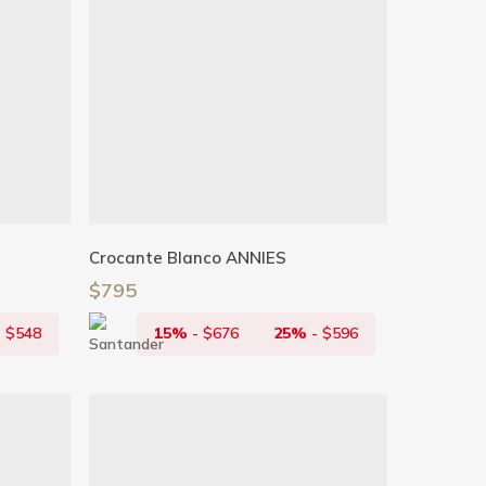
Añadir Al Carrito
Crocante Blanco ANNIES
$
795
-
$
548
15%
-
$
676
25%
-
$
596