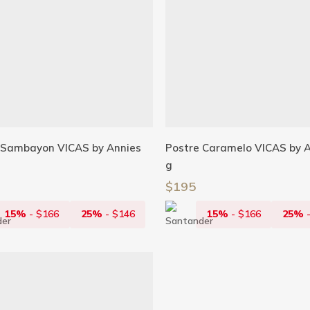
Añadir Al Carrito
Añadir Al Carrito
 Sambayon VICAS by Annies
Postre Caramelo VICAS by A
g
$
195
15%
-
$
166
25%
-
$
146
15%
-
$
166
25%