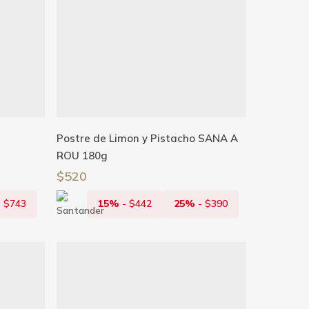
Añadir Al Carrito
Postre de Limon y Pistacho SANA A
ROU 180g
$
520
-
$
743
15%
-
$
442
25%
-
$
390