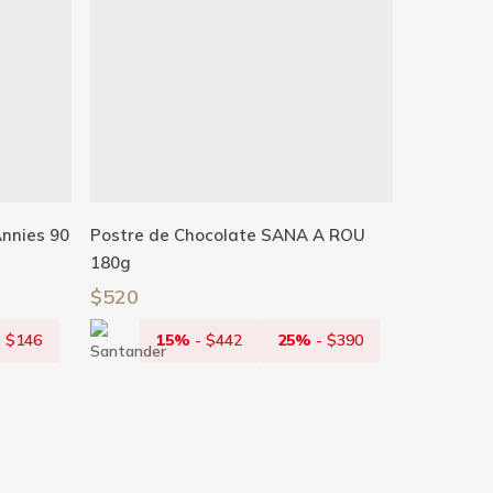
Añadir Al Carrito
nnies 90
Postre de Chocolate SANA A ROU
180g
$
520
-
$
146
15%
-
$
442
25%
-
$
390