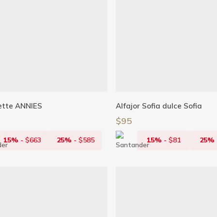
Añadir Al Carrito
Añadir Al Carrito
tte ANNIES
Alfajor Sofia dulce Sofia
$
95
15%
-
$
663
25%
-
$
585
15%
-
$
81
25%