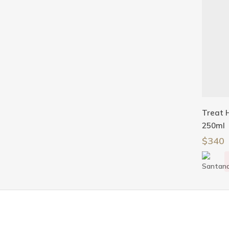
Treat 
250ml
$
340