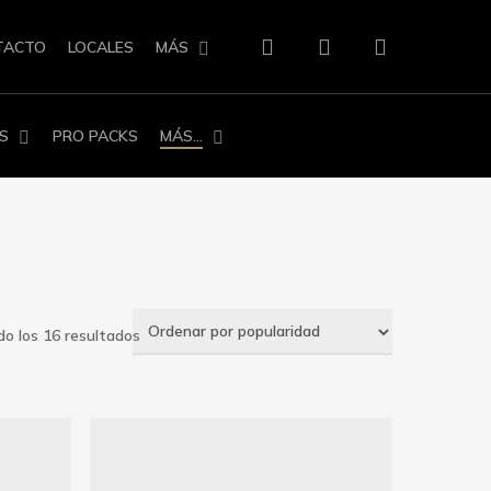
search
account
TACTO
LOCALES
MÁS
S
PRO PACKS
MÁS…
Ordenado
o los 16 resultados
por
popularidad