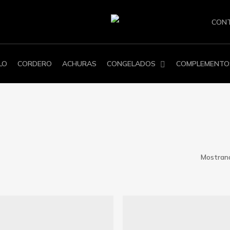
CON
LO
CORDERO
ACHURAS
CONGELADOS
COMPLEMENTO
Mostrand