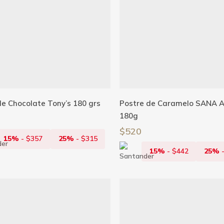
Añadir Al Carrito
Añadir Al Carrito
de Chocolate Tony’s 180 grs
Postre de Caramelo SANA 
180g
$
520
15%
-
$
357
25%
-
$
315
15%
-
$
442
25%