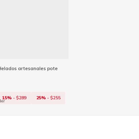
Añadir Al Carrito
Helados artesanales pote
15%
-
$
289
25%
-
$
255