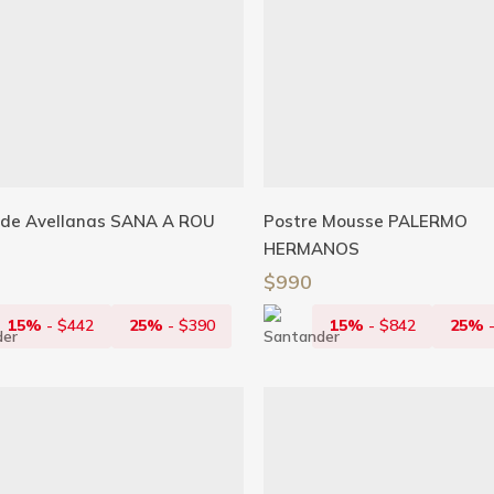
Añadir Al Carrito
Añadir Al Carrito
 de Avellanas SANA A ROU
Postre Mousse PALERMO
HERMANOS
$
990
15%
-
$
442
25%
-
$
390
15%
-
$
842
25%