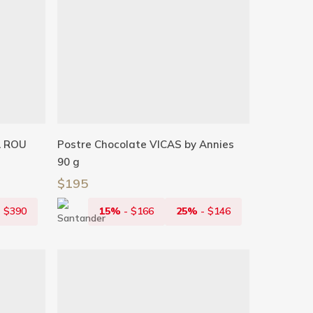
Añadir Al Carrito
A ROU
Postre Chocolate VICAS by Annies
90 g
$
195
-
$
390
15%
-
$
166
25%
-
$
146