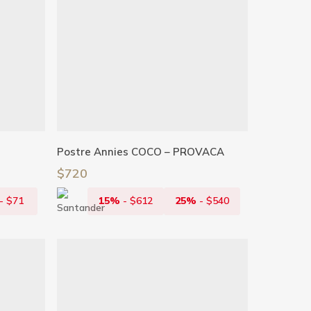
Añadir Al Carrito
Postre Annies COCO – PROVACA
$
720
-
$
71
15%
-
$
612
25%
-
$
540