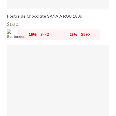
Añadir Al Carrito
Postre de Chocolate SANA A ROU 180g
$
520
15%
-
$
442
25%
-
$
390