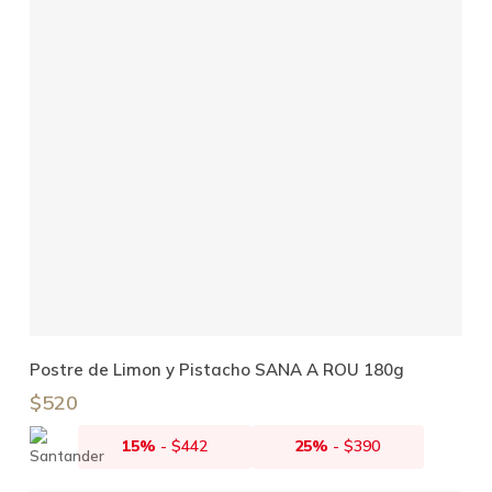
Añadir Al Carrito
Postre de Limon y Pistacho SANA A ROU 180g
$
520
15%
-
$
442
25%
-
$
390