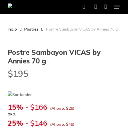
Menu
Skip
to
search
account
main
content
Inicio
Postres
Postre Sambayon VICAS by Annies 70 g
Postre Sambayon VICAS by
Annies 70 g
$
195
15%
-
$
166
(Ahorro:
$
29
)
ORO.
25%
-
$
146
(Ahorro:
$
49
)