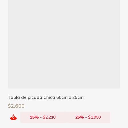
Añadir Al Carrito
Tabla de picada Chica 60cm x 25cm
$
2.600
15%
-
$
2.210
25%
-
$
1.950