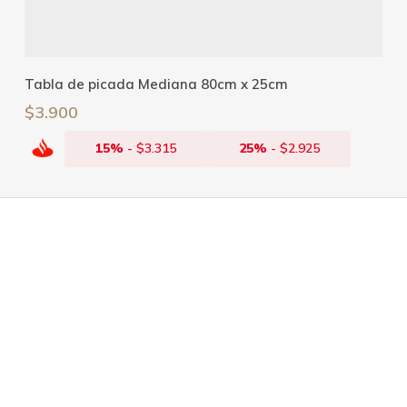
Añadir Al Carrito
Tabla de picada Mediana 80cm x 25cm
$
3.900
15%
-
$
3.315
25%
-
$
2.925