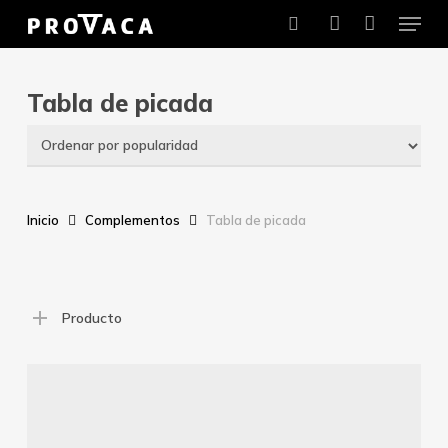
Menu
Skip
to
search
account
main
content
Tabla de picada
Inicio
Complementos
Tabla de picada
Producto