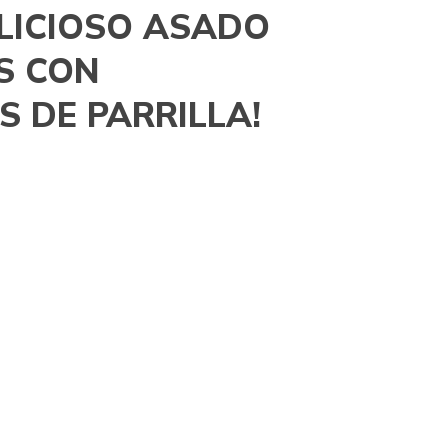
ELICIOSO ASADO
S CON
S DE PARRILLA!
e parrilla para que puedas
que preocuparte por nada.
 ganas de prepararla tú mismo? ¡No te
e parrilla para que puedas disfrutar de un