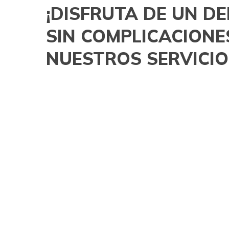
¡DISFRUTA DE UN D
SIN COMPLICACIONE
NUESTROS SERVICIO
Ofrecemos una amplia gama de servicios d
disfrutar de un asado perfecto sin tener 
¿Eres un amante de la parrilla pero no tienes tiempo o
preocupes! Te ofrecemos una amplia gama de servicios d
delicioso asado sin complicaciones.
Nuestros servicios de parrilla incluyen: