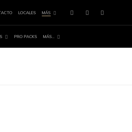
search
account
TACTO
LOCALES
MÁS
S
PRO PACKS
MÁS…