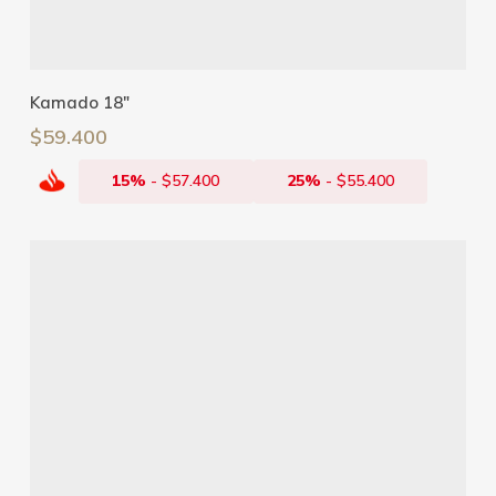
Añadir Al Carrito
Kamado 18″
$
59.400
15%
-
$
57.400
25%
-
$
55.400