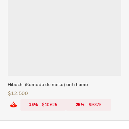
Añadir Al Carrito
Hibachi (Kamado de mesa) anti humo
$
12.500
15%
-
$
10.625
25%
-
$
9.375