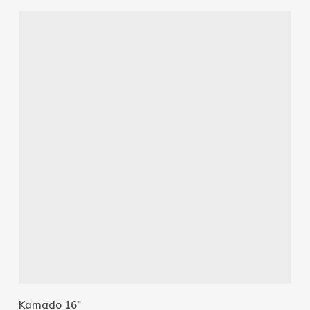
Añadir Al Carrito
Kamado 16″