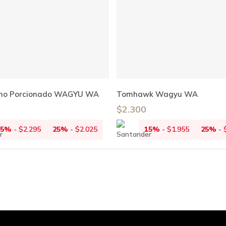
Leer Más
Añadir Al Carrito
cho Porcionado WAGYU WA
Tomhawk Wagyu WA
$
2.300
15%
-
$
2.295
25%
-
$
2.025
15%
-
$
1.955
25%
-