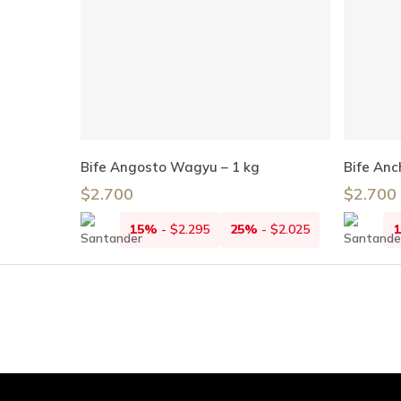
Añadir Al Carrito
Bife Angosto Wagyu – 1 kg
Bife An
$
2.700
$
2.700
15%
-
$
2.295
25%
-
$
2.025