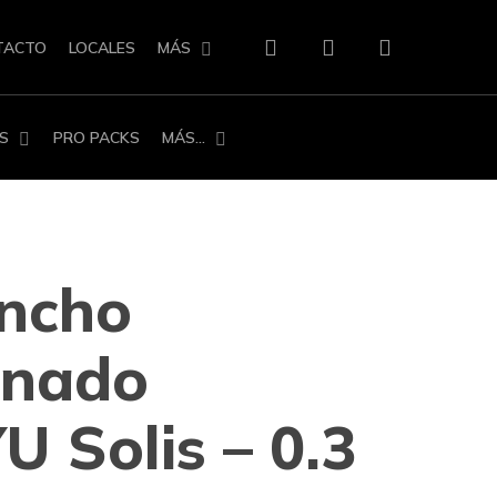
search
account
TACTO
LOCALES
MÁS
S
PRO PACKS
MÁS…
Ancho
onado
 Solis – 0.3