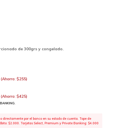
cionado de 300grs y congelado.
(Ahorro:
$
255
)
(Ahorro:
$
425
)
 BANKING.
 directamente por el banco en su estado de cuenta. Tope de
 débito: $2.000. Tarjetas Select, Premium y Private Banking: $4.000