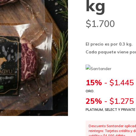
kg
$
1.700
El precio es por 0.3 kg.
Cada paquete viene por
15%
-
$
1.445
ORO.
25%
-
$
1.275
PLATINUM, SELECT Y PRIVATE
Descuento Santander aplicado
reintegro: Tarjetas crédito y
crédito y $4.000 débito.