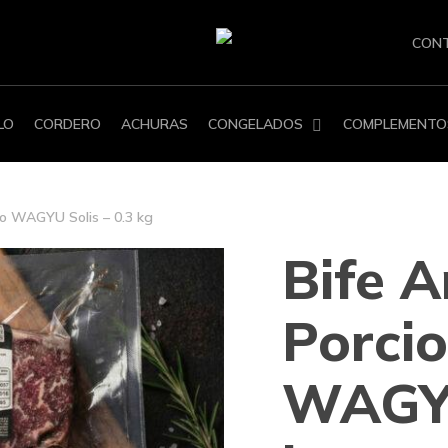
CON
LO
CORDERO
ACHURAS
CONGELADOS
COMPLEMENTO
do WAGYU Solis – 0.3 kg
Bife 
Porci
WAGYU