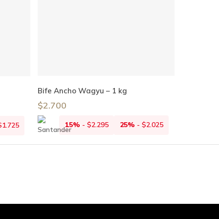
Añadir Al Carrito
Bife Ancho Wagyu – 1 kg
$
2.700
15%
-
$
2.295
25%
-
$
2.025
$
1.725