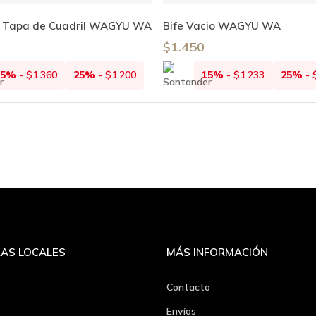
Leer Más
Leer Más
– Tapa de Cuadril WAGYU WA
Bife Vacio WAGYU WA
$
1.450
15%
-
$
1.360
25%
-
$
1.200
15%
-
$
1.233
25%
-
AS LOCALES
MÁS INFORMACIÓN
Contacto
Envíos