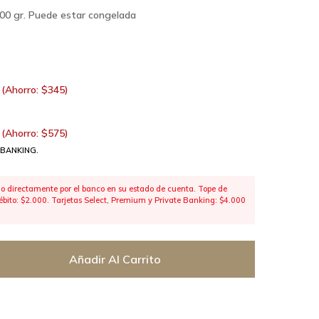
200 gr. Puede estar congelada
(Ahorro:
$
345
)
(Ahorro:
$
575
)
 BANKING.
 directamente por el banco en su estado de cuenta. Tope de
 débito: $2.000. Tarjetas Select, Premium y Private Banking: $4.000
Añadir Al Carrito