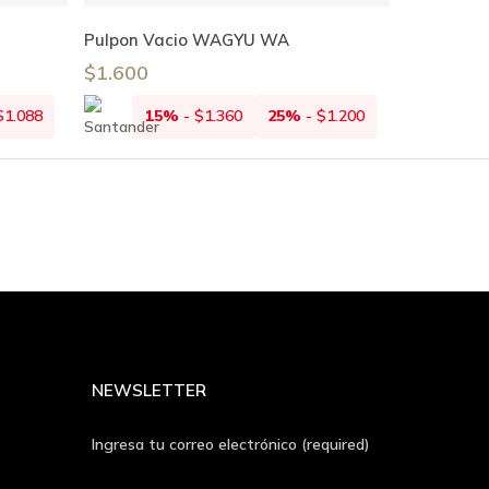
Leer Más
Pulpon Vacio WAGYU WA
$
1.600
$
1.088
15%
-
$
1.360
25%
-
$
1.200
NEWSLETTER
Ingresa tu correo electrónico (required)