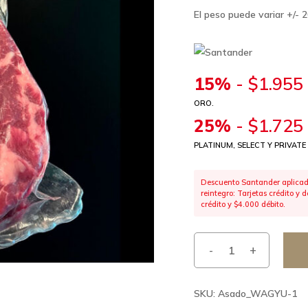
El peso puede variar +/- 
15%
-
$
1.955
ORO.
25%
-
$
1.725
PLATINUM, SELECT Y PRIVATE
Descuento Santander aplicado
reintegro: Tarjetas crédito y
crédito y $4.000 débito.
SKU:
Asado_WAGYU-1