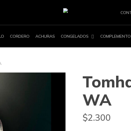
CON
LO
CORDERO
ACHURAS
CONGELADOS
COMPLEMENTO
A
Tomh
WA
$
2.300