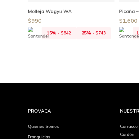
Leer Más
Molleja Wagyu WA
Picaña 
$
990
$
1.600
15%
-
$
842
25%
-
$
743
PROVACA
NUESTR
Quienes Somos
Carrasco
Cordón
Franquicias