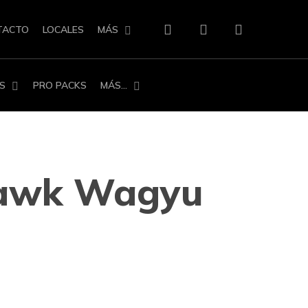
search
account
TACTO
LOCALES
MÁS
S
PRO PACKS
MÁS…
awk Wagyu