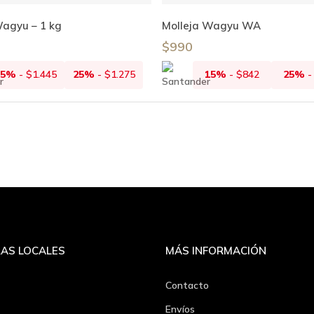
Añadir Al Carrito
Añadir Al Carrito
agyu – 1 kg
Molleja Wagyu WA
$
990
15%
-
$
1.445
25%
-
$
1.275
15%
-
$
842
25%
AS LOCALES
MÁS INFORMACIÓN
Contacto
Envíos