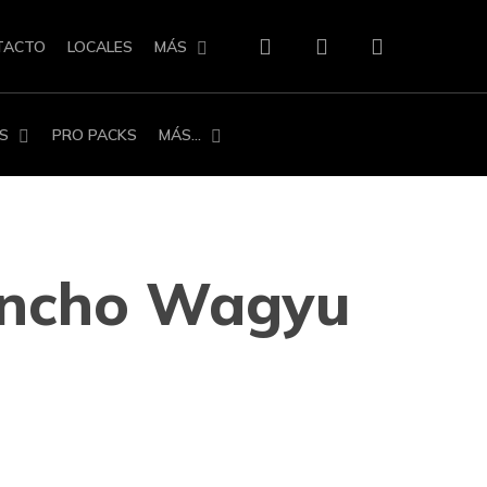
search
account
TACTO
LOCALES
MÁS
S
PRO PACKS
MÁS…
Ancho Wagyu