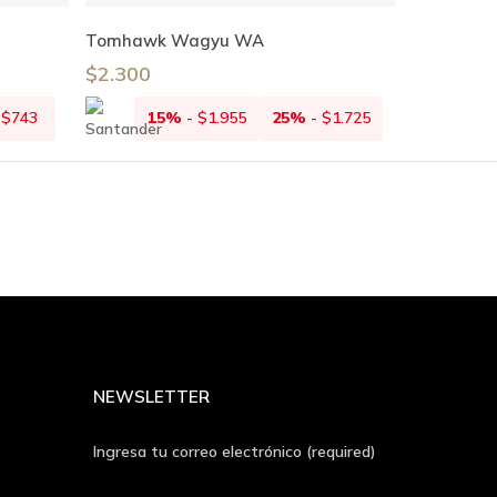
Añadir Al Carrito
Tomhawk Wagyu WA
$
2.300
-
$
743
15%
-
$
1.955
25%
-
$
1.725
NEWSLETTER
Ingresa tu correo electrónico (required)