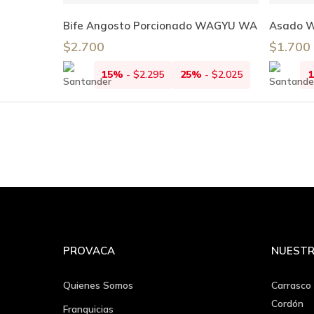
Leer Más
Bife Angosto Porcionado WAGYU WA
Asado W
$
2.700
$
1.700
15%
-
$
2.295
25%
-
$
2.025
PROVACA
NUESTR
Quienes Somos
Carrasco
Cordón
Franquicias