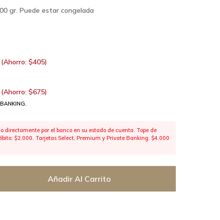
200 gr. Puede estar congelada
(Ahorro:
$
405
)
(Ahorro:
$
675
)
 BANKING.
 directamente por el banco en su estado de cuenta. Tope de
 débito: $2.000. Tarjetas Select, Premium y Private Banking: $4.000
Añadir Al Carrito