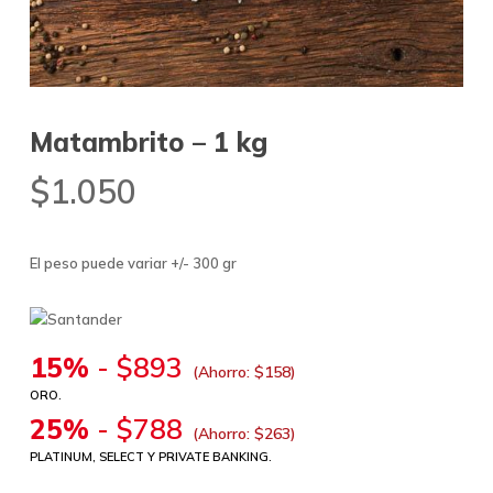
Matambrito – 1 kg
$
1.050
El peso puede variar +/- 300 gr
15%
-
$
893
(Ahorro:
$
158
)
ORO.
25%
-
$
788
(Ahorro:
$
263
)
PLATINUM, SELECT Y PRIVATE BANKING.