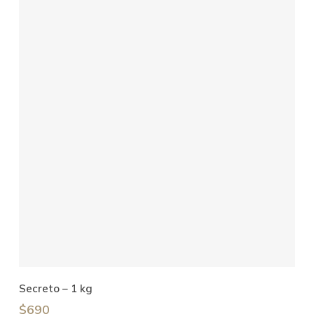
Añadir Al Carrito
Secreto – 1 kg
$
690