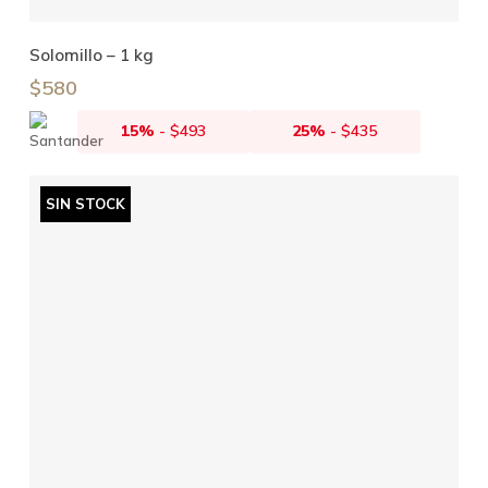
Añadir Al Carrito
Solomillo – 1 kg
$
580
15%
-
$
493
25%
-
$
435
SIN STOCK