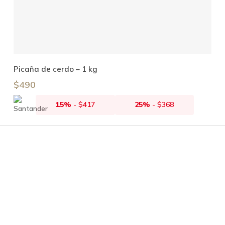
Leer Más
Picaña de cerdo – 1 kg
$
490
15%
-
$
417
25%
-
$
368