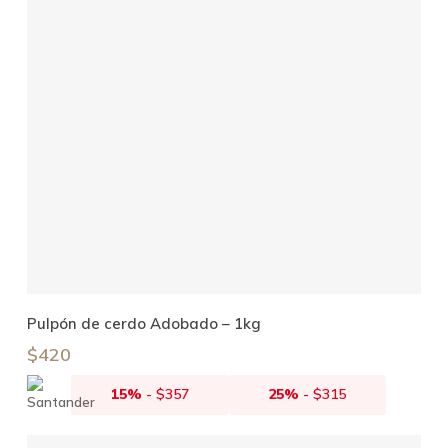
Añadir Al Carrito
Pulpón de cerdo Adobado – 1kg
$
420
15%
-
$
357
25%
-
$
315