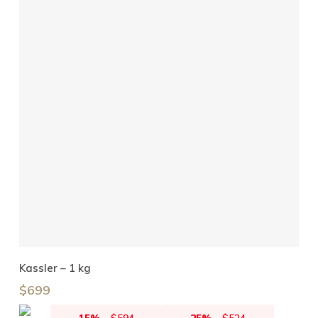
Añadir Al Carrito
Kassler – 1 kg
$
699
15%
-
$
594
25%
-
$
524