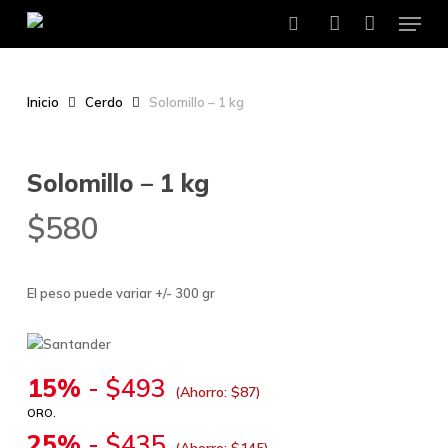
Menu
Skip
to
search
account
main
content
Inicio
Cerdo
Solomillo – 1 kg
Solomillo – 1 kg
$
580
El peso puede variar +/- 300 gr
15%
-
$
493
(Ahorro:
$
87
)
ORO.
25%
-
$
435
(Ahorro:
$
145
)