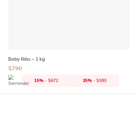
Añadir Al Carrito
Baby Ribs – 1 kg
$
790
15%
-
$
672
25%
-
$
593