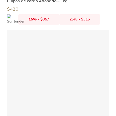
Pulpón de cerdo Adobado – 1kg
$
420
15%
-
$
357
25%
-
$
315