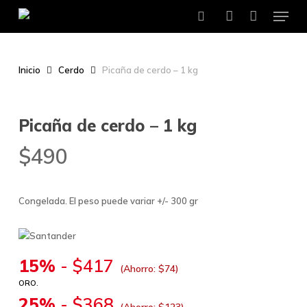
Menu
Skip
to
search
account
main
content
Inicio
Cerdo
Picaña de cerdo – 1 kg
Picaña de cerdo – 1 kg
$
490
Congelada. El peso puede variar +/- 300 gr
15%
-
$
417
(Ahorro:
$
74
)
ORO.
25%
-
$
368
(Ahorro:
$
123
)