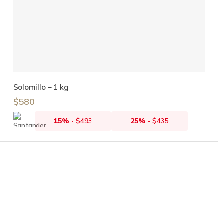
Añadir Al Carrito
Solomillo – 1 kg
$
580
15%
-
$
493
25%
-
$
435