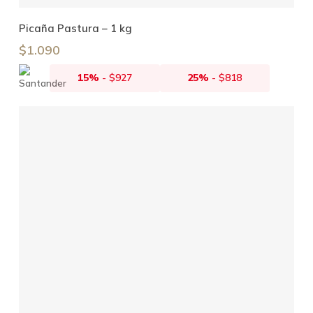
Añadir Al Carrito
Picaña Pastura – 1 kg
$
1.090
15%
-
$
927
25%
-
$
818