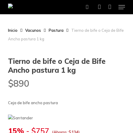
Menu
Skip
to
search
account
main
content
Inicio
Vacunos
Pastura
Tierno de bife o Ceja de Bife
Ancho pastura 1 kg
Tierno de bife o Ceja de Bife
Ancho pastura 1 kg
$
890
Ceja de bife ancho pastura
15%
-
$
757
(Ahorro:
$
134
)