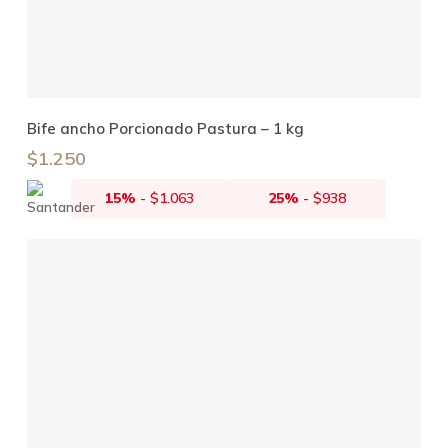
Añadir Al Carrito
Bife ancho Porcionado Pastura – 1 kg
$
1.250
15%
-
$
1.063
25%
-
$
938