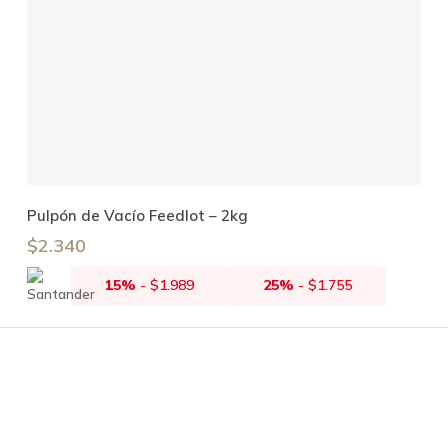
Añadir Al Carrito
Pulpón de Vacío Feedlot – 2kg
$
2.340
15%
-
$
1.989
25%
-
$
1.755