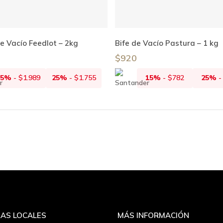
Añadir Al Carrito
Añadir Al Carrito
e Vacío Feedlot – 2kg
Bife de Vacío Pastura – 1 kg
$
920
15%
-
$
1.989
25%
-
$
1.755
15%
-
$
782
25%
AS LOCALES
MÁS INFORMACIÓN