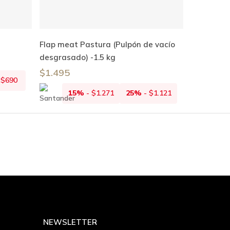
Añadir Al Carrito
Flap meat Pastura (Pulpón de vacío
desgrasado) -1.5 kg
$
1.495
-
$
690
15%
-
$
1.271
25%
-
$
1.121
NEWSLETTER