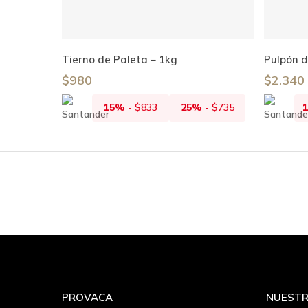
Leer Más
Tierno de Paleta – 1kg
Pulpón d
$
980
$
2.340
15%
-
$
833
25%
-
$
735
PROVACA
NUESTR