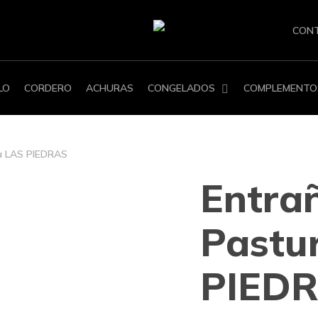
CON
LO
CORDERO
ACHURAS
CONGELADOS
COMPLEMENTO
ra LAS PIEDRAS
Entra
Pastu
PIED