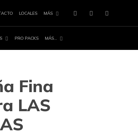
search
account
TACTO
LOCALES
MÁS
S
PRO PACKS
MÁS…
ña Fina
ra LAS
RAS