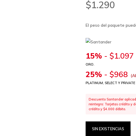
$
1.290
El peso del paquete puede
15%
-
$
1.097
ORO.
25%
-
$
968
(A
PLATINUM, SELECT Y PRIVATE
Descuento Santander aplicado
reintegro: Tarjetas crédito y
crédito y $4.000 débito.
SIN EXISTENCIAS