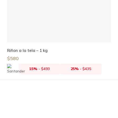
Añadir Al Carrito
Riñon a la tela – 1 kg
$
580
15%
-
$
493
25%
-
$
435