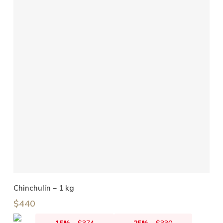
Añadir Al Carrito
Chinchulín – 1 kg
$
440
15%
-
$
374
25%
-
$
330