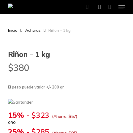
Menu
Skip
to
search
account
main
content
Inicio
Achuras
Riñon – 1 kg
Riñon – 1 kg
$
380
El peso puede variar +/- 200 gr
15%
-
$
323
(Ahorro:
$
57
)
ORO.
25%
-
$
285
(Ahorro:
$
95
)