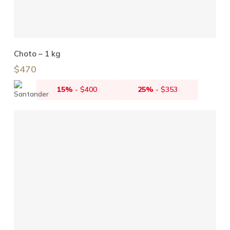
Añadir Al Carrito
Choto – 1 kg
$
470
15%
-
$
400
25%
-
$
353