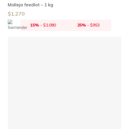
Añadir Al Carrito
Molleja feedlot – 1 kg
$
1.270
15%
-
$
1.080
25%
-
$
953