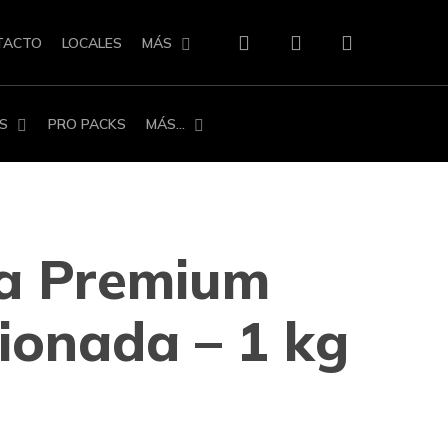
search
account
TACTO
LOCALES
MÁS
S
PRO PACKS
MÁS…
ja Premium
ionada – 1 kg