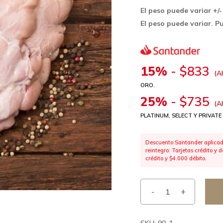
El peso puede variar +/-
El peso puede variar. P
15%
-
$
833
(A
ORO.
25%
-
$
735
(A
PLATINUM, SELECT Y PRIVATE
Descuento Santander aplicado
reintegro: Tarjetas crédito y
crédito y $4.000 débito.
SKU:
90-1