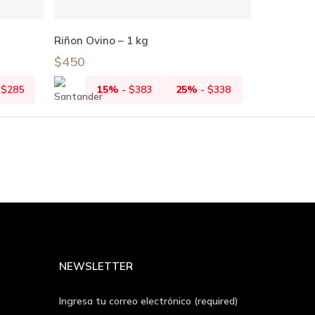
Añadir Al Carrito
Riñon Ovino – 1 kg
$
450
-
$
285
15%
-
$
383
25%
-
$
338
NEWSLETTER
Ingresa tu correo electrónico (required)