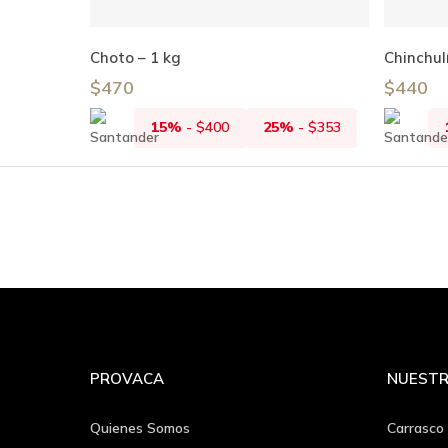
Añadir Al Carrito
Choto – 1 kg
Chinchul
$
470
$
440
15%
-
$
400
25%
-
$
353
PROVACA
NUESTR
Quienes Somos
Carrasco