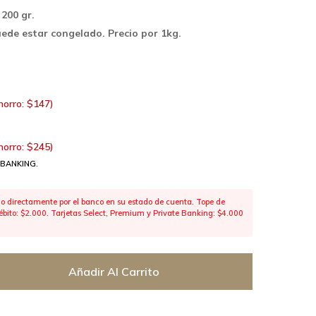
 200 gr.
uede estar congelado. Precio por 1kg.
horro:
$
147
)
horro:
$
245
)
 BANKING.
 directamente por el banco en su estado de cuenta. Tope de
 débito: $2.000. Tarjetas Select, Premium y Private Banking: $4.000
Añadir Al Carrito