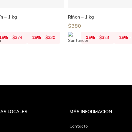
Añadir Al Carrito
Añadir Al Carrito
ín – 1 kg
Riñon – 1 kg
$
380
15%
-
$
374
25%
-
$
330
15%
-
$
323
25%
AS LOCALES
MÁS INFORMACIÓN
Contacto