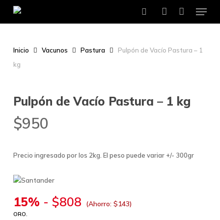
Menu
Skip
to
search
account
main
content
Inicio
Vacunos
Pastura
Pulpón de Vacío Pastura – 1
kg
Pulpón de Vacío Pastura – 1 kg
$
950
Precio ingresado por los 2kg. El peso puede variar +/- 300gr
15%
-
$
808
(Ahorro:
$
143
)
ORO.