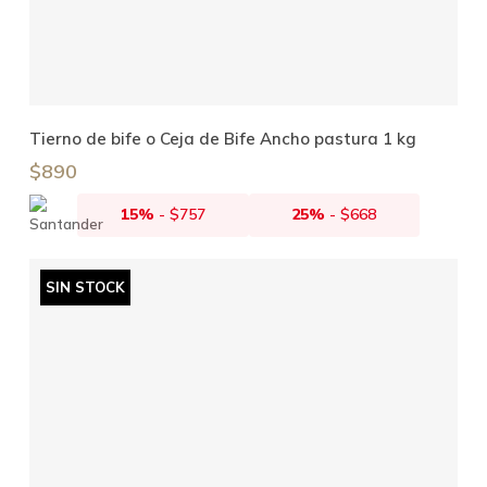
Añadir Al Carrito
Tierno de bife o Ceja de Bife Ancho pastura 1 kg
$
890
15%
-
$
757
25%
-
$
668
SIN STOCK