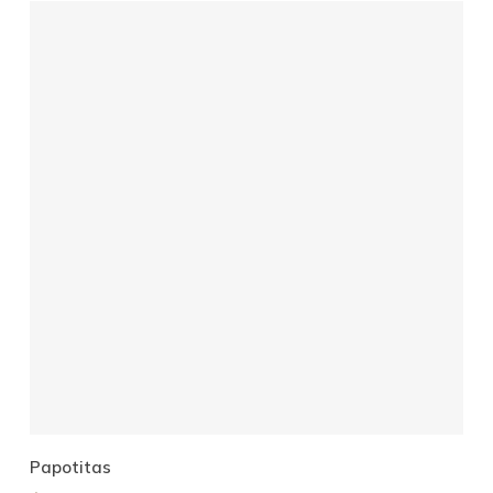
Añadir Al Carrito
Papotitas