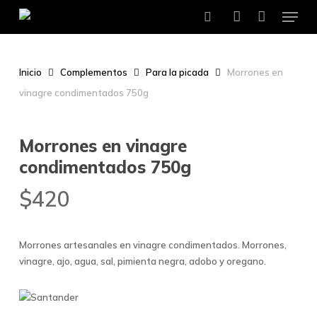
Menu
Skip
to
search
account
main
content
Inicio
Complementos
Para la picada
Morrones en
vinagre condimentados 750g
Morrones en vinagre
condimentados 750g
$
420
Morrones artesanales en vinagre condimentados. Morrones,
vinagre, ajo, agua, sal, pimienta negra, adobo y oregano.