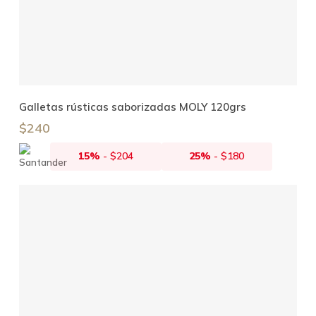
Añadir Al Carrito
Galletas rústicas saborizadas MOLY 120grs
$
240
15%
-
$
204
25%
-
$
180