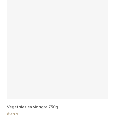
Añadir Al Carrito
Vegetales en vinagre 750g
$
420