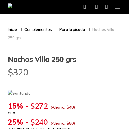
Menu
Skip
to
search
account
main
content
Inicio
Complementos
Para la picada
Nachos Villa
250 grs
Nachos Villa 250 grs
$
320
15%
-
$
272
(Ahorro:
$
48
)
ORO.
25%
-
$
240
(Ahorro:
$
80
)