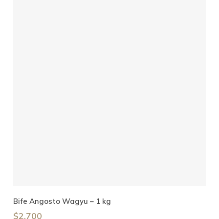
Añadir Al Carrito
Bife Angosto Wagyu – 1 kg
$
2.700