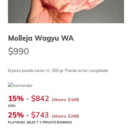
Molleja Wagyu WA
$
990
El peso puede variar +/- 200 gr. Puede estar congelada
15%
-
$
842
(Ahorro:
$
149
)
ORO.
25%
-
$
743
(Ahorro:
$
248
)
PLATINUM, SELECT Y PRIVATE BANKING.