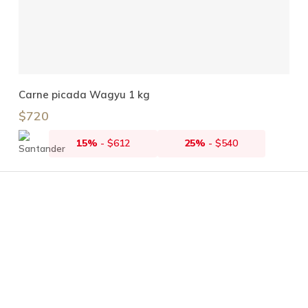
Añadir Al Carrito
Carne picada Wagyu 1 kg
$
720
15%
-
$
612
25%
-
$
540