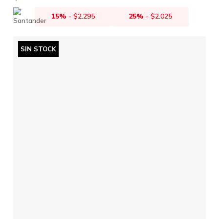
15%
-
$
2.295
25%
-
$
2.025
SIN STOCK