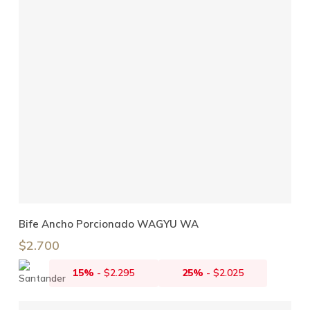
Leer Más
Bife Ancho Porcionado WAGYU WA
$
2.700
15%
-
$
2.295
25%
-
$
2.025