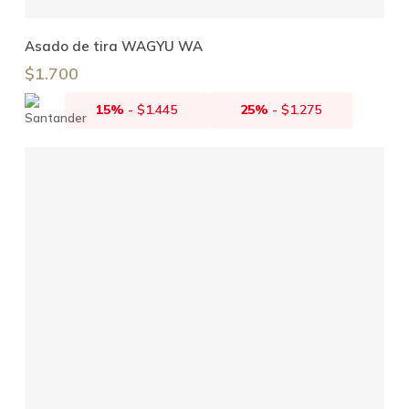
Leer Más
Asado de tira WAGYU WA
$
1.700
15%
-
$
1.445
25%
-
$
1.275