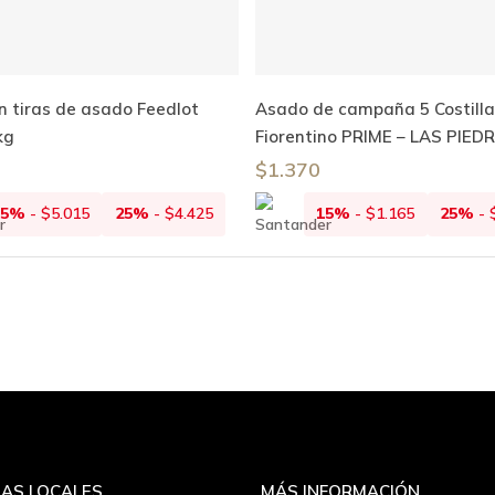
Añadir Al Carrito
Añadir Al Carrito
 tiras de asado Feedlot
Asado de campaña 5 Costilla
kg
Fiorentino PRIME – LAS PIED
$
1.370
15%
-
$
5.015
25%
-
$
4.425
15%
-
$
1.165
25%
-
AS LOCALES
MÁS INFORMACIÓN