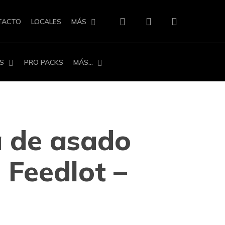
search
account
TACTO
LOCALES
MÁS
S
PRO PACKS
MÁS…
 de asado
 Feedlot –