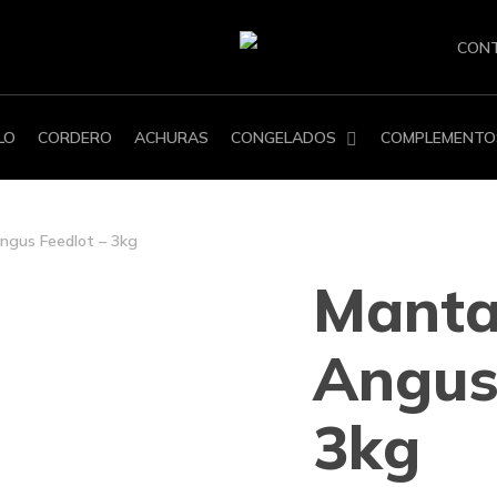
CON
LO
CORDERO
ACHURAS
CONGELADOS
COMPLEMENTO
ngus Feedlot – 3kg
Manta
Angus
3kg