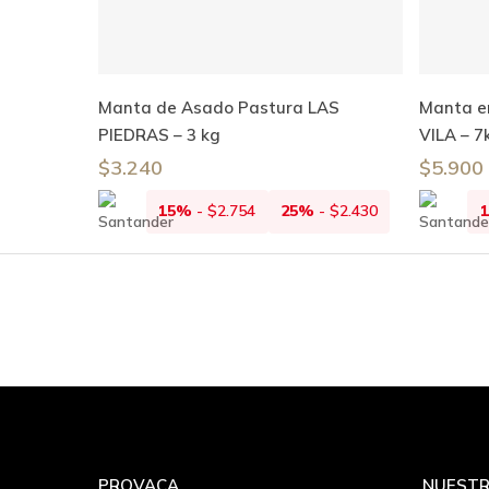
Añadir Al Carrito
Manta de Asado Pastura LAS
Manta en
PIEDRAS – 3 kg
VILA – 7
$
3.240
$
5.900
15%
-
$
2.754
25%
-
$
2.430
PROVACA
NUESTR