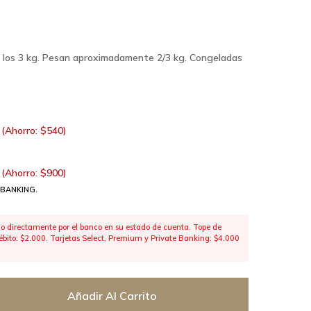
or los 3 kg. Pesan aproximadamente 2/3 kg. Congeladas
(Ahorro:
$
540
)
(Ahorro:
$
900
)
 BANKING.
 directamente por el banco en su estado de cuenta. Tope de
 débito: $2.000. Tarjetas Select, Premium y Private Banking: $4.000
Añadir Al Carrito