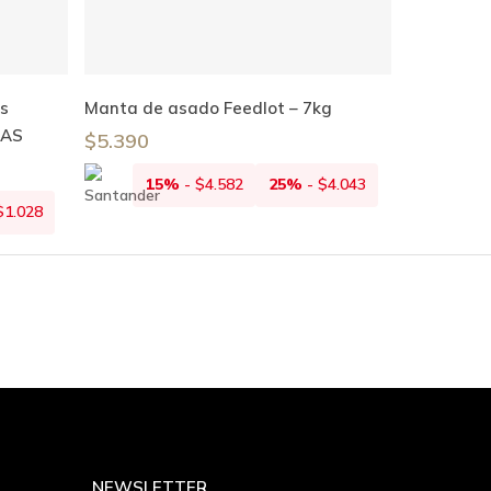
Añadir Al Carrito
s
Manta de asado Feedlot – 7kg
RAS
$
5.390
15%
-
$
4.582
25%
-
$
4.043
$
1.028
NEWSLETTER