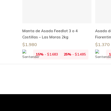
Añadir Al Carrito
Manta de Asado Feedlot 3 o 4
Asado d
Costillas – Las Moras 2kg
Fiorenti
$
1.980
$
1.370
15%
-
$
1.683
25%
-
$
1.485