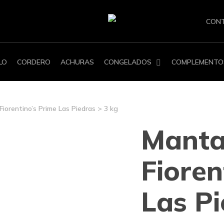
CON
LO
CORDERO
ACHURAS
CONGELADOS
COMPLEMENTO
iorentino’s Prime Las Piedras > 3 kg
Manta
Fioren
Las Pi