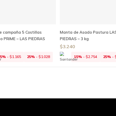
Añadir Al Carrito
Añadir Al Carrito
e campaña 5 Costillas
Manta de Asado Pastura LA
no PRIME – LAS PIEDRAS
PIEDRAS – 3 kg
$
3.240
15%
-
$
1.165
25%
-
$
1.028
15%
-
$
2.754
25%
-