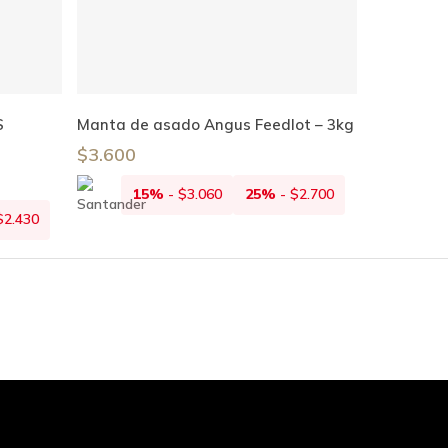
Añadir Al Carrito
S
Manta de asado Angus Feedlot – 3kg
$
3.600
15%
-
$
3.060
25%
-
$
2.700
$
2.430