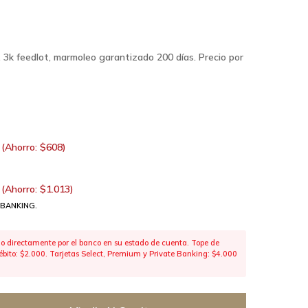
. 3k feedlot, marmoleo garantizado 200 días. Precio por
(Ahorro:
$
608
)
(Ahorro:
$
1.013
)
 BANKING.
 directamente por el banco en su estado de cuenta. Tope de
 débito: $2.000. Tarjetas Select, Premium y Private Banking: $4.000