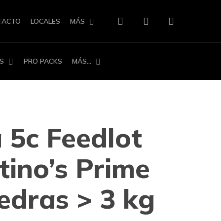
search
account
TACTO
LOCALES
MÁS
S
PRO PACKS
MÁS…
 5c Feedlot
tino’s Prime
edras > 3 kg