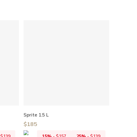
Añadir Al Carrito
Sprite 1.5 L
$
185
-
$
139
15%
-
$
157
25%
-
$
139