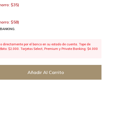
horro:
$
35
)
horro:
$
58
)
 BANKING.
 directamente por el banco en su estado de cuenta. Tope de
 débito: $2.000. Tarjetas Select, Premium y Private Banking: $4.000
Añadir Al Carrito