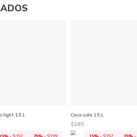
NADOS
Añadir Al Carrito
Añadir Al Carrito
 light 1.5 L
Coca cola 1.5 L
$
185
15%
-
$
157
25%
-
$
139
15%
-
$
157
25%