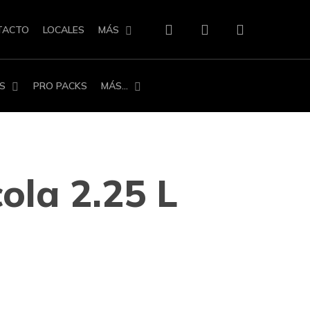
search
account
TACTO
LOCALES
MÁS
S
PRO PACKS
MÁS…
ola 2.25 L