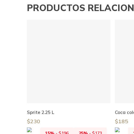
PRODUCTOS RELACIO
Añadir Al Carrito
Sprite 2.25 L
Coca cola
$
230
$
185
15%
-
$
196
25%
-
$
173