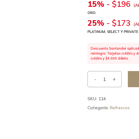
15%
-
$
196
(A
ORO.
25%
-
$
173
(A
PLATINUM, SELECT Y PRIVATE
Descuento Santander aplicado
reintegro: Tarjetas crédito y
crédito y $4.000 débito.
SKU:
114
Categoría:
Refrescos