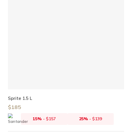
Añadir Al Carrito
Sprite 1.5 L
$
185
15%
-
$
157
25%
-
$
139