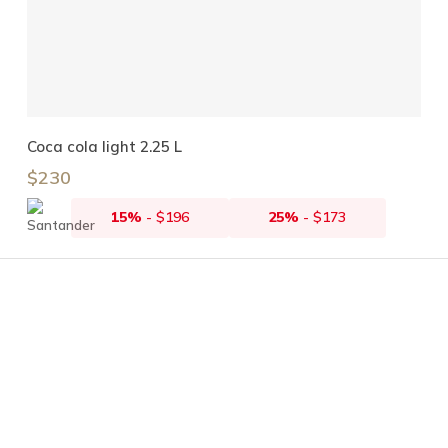
Añadir Al Carrito
Coca cola light 2.25 L
$
230
15%
-
$
196
25%
-
$
173