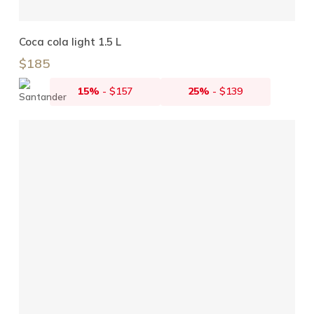
Añadir Al Carrito
Coca cola light 1.5 L
$
185
15%
-
$
157
25%
-
$
139