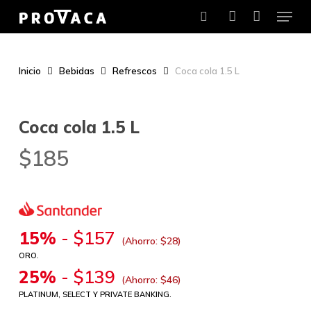
Menu
Skip
to
search
account
main
content
Inicio
Bebidas
Refrescos
Coca cola 1.5 L
Coca cola 1.5 L
$
185
15%
-
$
157
(Ahorro:
$
28
)
ORO.
25%
-
$
139
(Ahorro:
$
46
)
PLATINUM, SELECT Y PRIVATE BANKING.