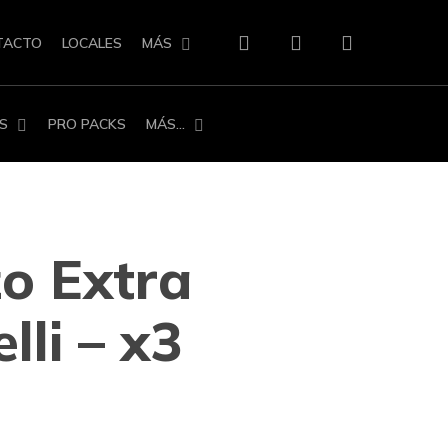
search
account
TACTO
LOCALES
MÁS
S
PRO PACKS
MÁS…
o Extra
lli – x3