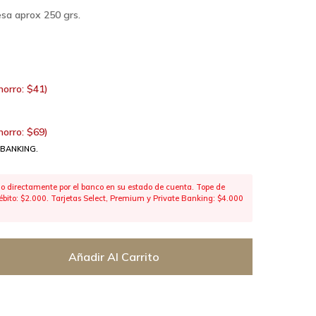
esa aprox 250 grs.
horro:
$
41
)
horro:
$
69
)
 BANKING.
 directamente por el banco en su estado de cuenta. Tope de
 débito: $2.000. Tarjetas Select, Premium y Private Banking: $4.000
Añadir Al Carrito