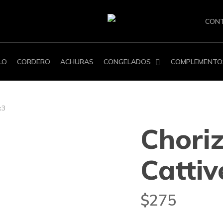
CON
LO
CORDERO
ACHURAS
CONGELADOS
COMPLEMENTO
x3
Choriz
Cattive
$
275