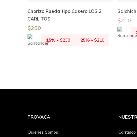
Añadir Al Carrito
Chorizo Rueda tipo Casero LOS 2
Salchich
CARLITOS
$
210
$
280
15%
-
$
238
25%
-
$
210
PROVACA
NUESTR
Quienes Somos
Carrasco