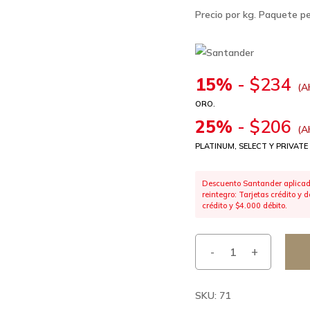
Precio por kg. Paquete p
15%
-
$
234
(A
ORO.
25%
-
$
206
(A
PLATINUM, SELECT Y PRIVATE
Descuento Santander aplicado
reintegro: Tarjetas crédito y
crédito y $4.000 débito.
SKU:
71