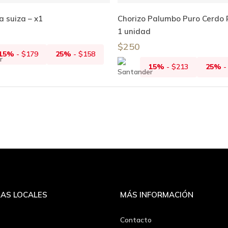
Añadir Al Carrito
Añadir Al Carrito
a suiza – x1
Chorizo Palumbo Puro Cerdo 
1 unidad
$
250
15%
-
$
179
25%
-
$
158
15%
-
$
213
25%
AS LOCALES
MÁS INFORMACIÓN
Contacto