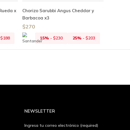
Añadir Al Carrito
Rueda x
Chorizo Sarubbi Angus Cheddar y
Barbacoa x3
$
270
-
$
188
15%
-
$
230
25%
-
$
203
NEWSLETTER
Ingresa tu correo electrónico (required)