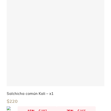
Añadir Al Carrito
Salchicha común Kali – x1
$
220
15%
-
$
187
25%
-
$
165