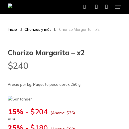
Menu
Skip
to
search
account
main
content
Inicio
Chorizos y más
Chorizo Margarita – x2
Chorizo Margarita – x2
$
240
Precio por kg. Paquete pesa aprox 250 g.
15%
-
$
204
(Ahorro:
$
36
)
ORO.
25%
-
$
180
(Ahorro:
$
60
)