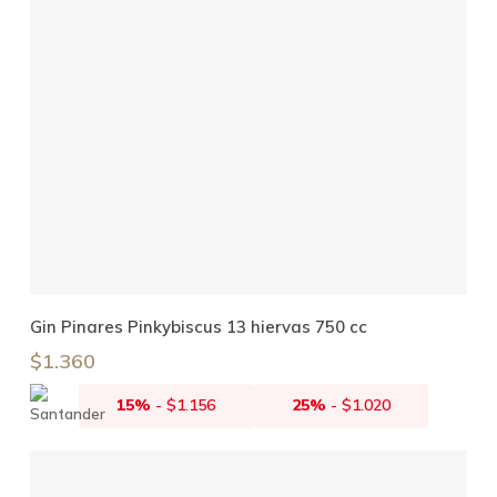
Añadir Al Carrito
Gin Pinares Pinkybiscus 13 hiervas 750 cc
$
1.360
15%
-
$
1.156
25%
-
$
1.020