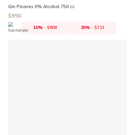
Añadir Al Carrito
Gin Pinares 0% Alcohol 750 cc
$
950
15%
-
$
808
25%
-
$
713