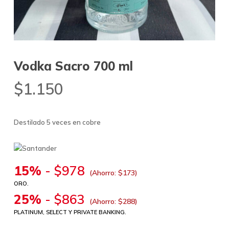
Vodka Sacro 700 ml
$
1.150
Destilado 5 veces en cobre
15%
-
$
978
(Ahorro:
$
173
)
ORO.
25%
-
$
863
(Ahorro:
$
288
)
PLATINUM, SELECT Y PRIVATE BANKING.