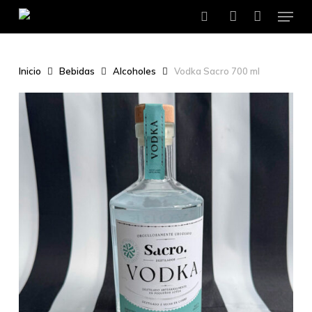
Menu
Skip
to
search
account
main
content
Inicio
Bebidas
Alcoholes
Vodka Sacro 700 ml