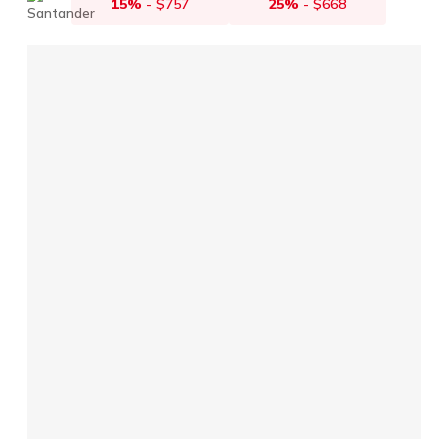
15%
-
$
757
25%
-
$
668