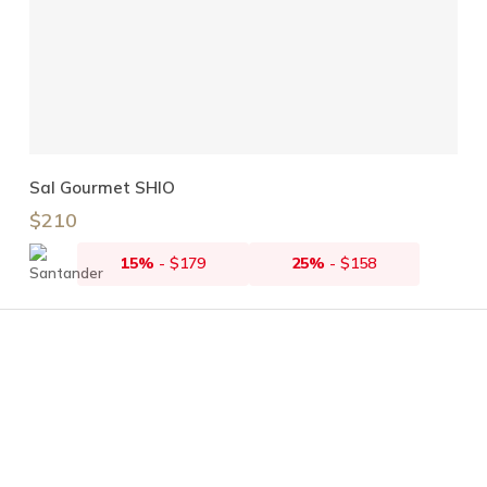
Añadir Al Carrito
Sal Gourmet SHIO
$
210
15%
-
$
179
25%
-
$
158