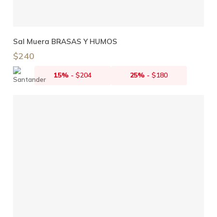
Añadir Al Carrito
Sal Muera BRASAS Y HUMOS
$
240
15%
-
$
204
25%
-
$
180