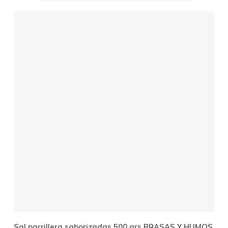
Añadir Al Carrito
Sal parrillera saborizadas 500 grs BRASAS Y HUMOS