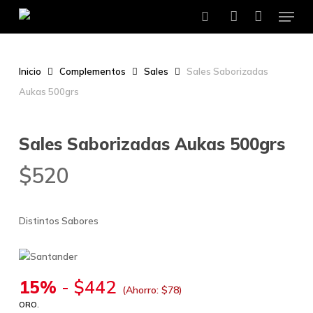
Menu
Skip
to
search
account
main
content
Inicio
Complementos
Sales
Sales Saborizadas
Aukas 500grs
Sales Saborizadas Aukas 500grs
$
520
Distintos Sabores
15%
-
$
442
(Ahorro:
$
78
)
ORO.