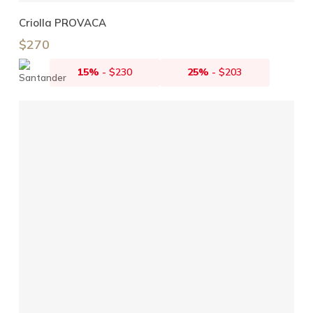
Añadir Al Carrito
Criolla PROVACA
$
270
15%
-
$
230
25%
-
$
203