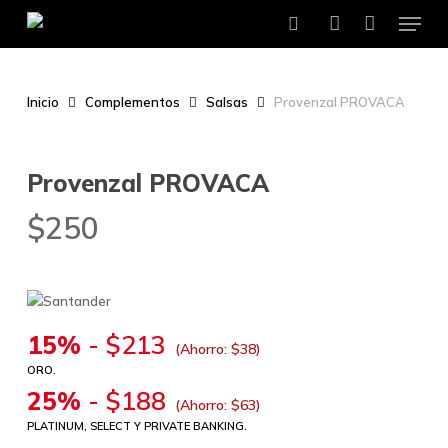
Menu
Skip
to
search
account
main
content
Inicio
Complementos
Salsas
Provenzal PROVACA
Provenzal PROVACA
$
250
15%
-
$
213
(Ahorro:
$
38
)
ORO.
25%
-
$
188
(Ahorro:
$
63
)
PLATINUM, SELECT Y PRIVATE BANKING.