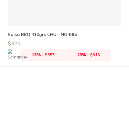
Añadir Al Carrito
Salsa BBQ 410grs CHUT NORRIS
$
420
15%
-
$
357
25%
-
$
315