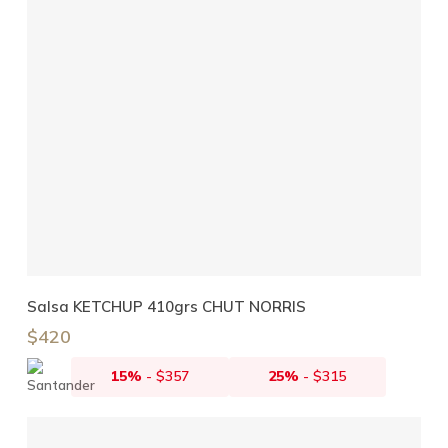
Añadir Al Carrito
Salsa KETCHUP 410grs CHUT NORRIS
$
420
15%
-
$
357
25%
-
$
315