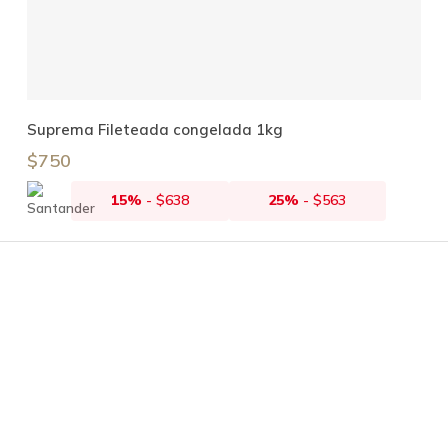
Añadir Al Carrito
Suprema Fileteada congelada 1kg
$
750
15%
-
$
638
25%
-
$
563