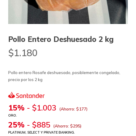
Pollo Entero Deshuesado 2 kg
$
1.180
Pollo entero Rosafe deshuesado, posiblemente congelado,
precio por los 2 kg
15%
-
$
1.003
(Ahorro:
$
177
)
ORO.
25%
-
$
885
(Ahorro:
$
295
)
PLATINUM, SELECT Y PRIVATE BANKING.