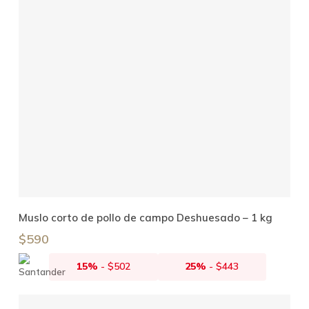
Añadir Al Carrito
Muslo corto de pollo de campo Deshuesado – 1 kg
$
590
15%
-
$
502
25%
-
$
443