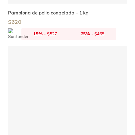
Añadir Al Carrito
Pamplona de pollo congelada – 1 kg
$
620
15%
-
$
527
25%
-
$
465