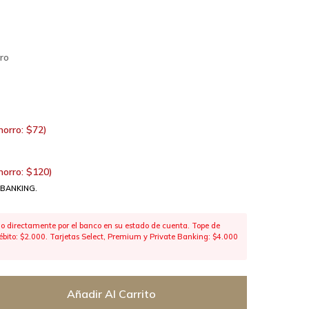
ro
horro:
$
72
)
horro:
$
120
)
 BANKING.
 directamente por el banco en su estado de cuenta. Tope de
 débito: $2.000. Tarjetas Select, Premium y Private Banking: $4.000
Añadir Al Carrito