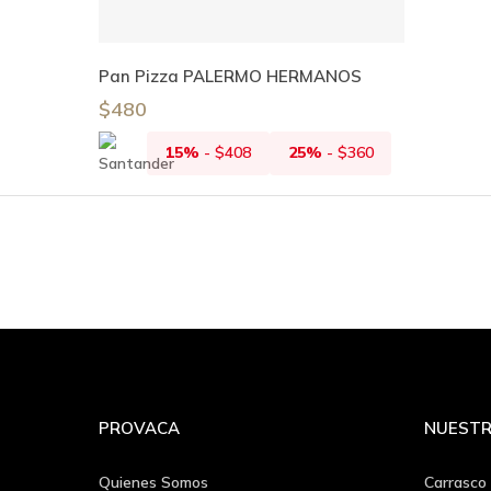
Añadir Al Carrito
Pan Pizza PALERMO HERMANOS
$
480
15%
-
$
408
25%
-
$
360
PROVACA
NUESTR
Quienes Somos
Carrasco