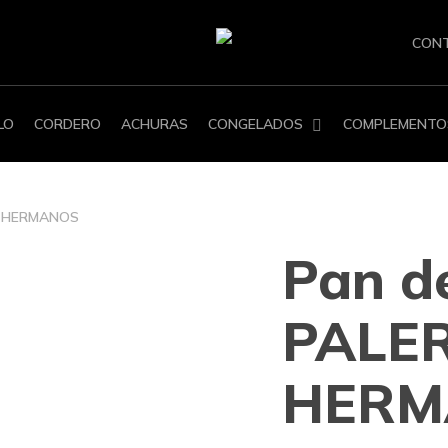
CON
LO
CORDERO
ACHURAS
CONGELADOS
COMPLEMENTO
O HERMANOS
Pan d
PALE
HERM