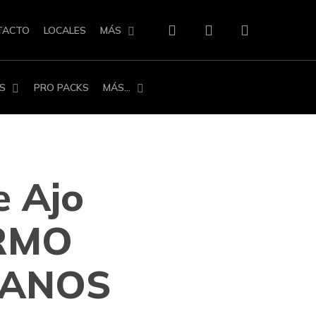
search
account
TACTO
LOCALES
MÁS
S
PRO PACKS
MÁS…
e Ajo
RMO
ANOS