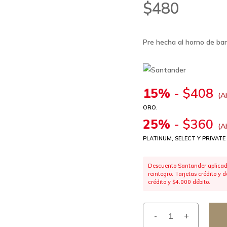
$
480
Pre hecha al horno de bar
15%
-
$
408
(A
ORO.
25%
-
$
360
(A
PLATINUM, SELECT Y PRIVATE
Descuento Santander aplicado
reintegro: Tarjetas crédito y
crédito y $4.000 débito.