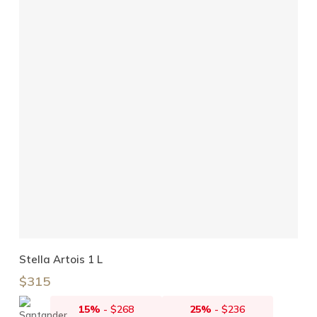
Añadir Al Carrito
Stella Artois 1 L
$
315
15%
-
$
268
25%
-
$
236