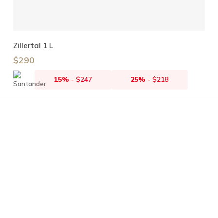
Añadir Al Carrito
Zillertal 1 L
$
290
15%
-
$
247
25%
-
$
218