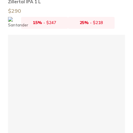
Zillertal IPA 1 L
$
290
15%
-
$
247
25%
-
$
218