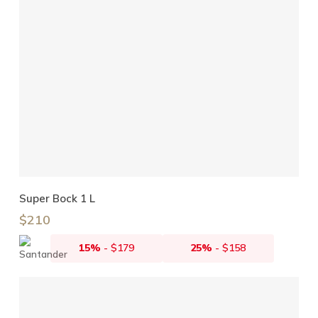
Añadir Al Carrito
Super Bock 1 L
$
210
15%
-
$
179
25%
-
$
158