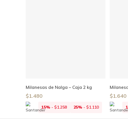
Añadir Al Carrito
Milanesas de Nalga – Caja 2 kg
Milanesa
$
1.480
$
1.640
15%
-
$
1.258
25%
-
$
1.110