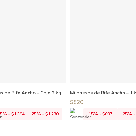
Añadir Al Carrito
Añadir Al Carrito
s de Bife Ancho – Caja 2 kg
Milanesas de Bife Ancho – 1 
$
820
15%
-
$
1.394
25%
-
$
1.230
15%
-
$
697
25%