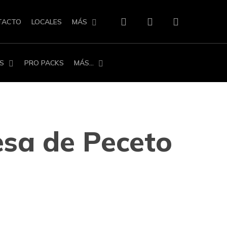
search
account
TACTO
LOCALES
MÁS
S
PRO PACKS
MÁS…
esa de Peceto