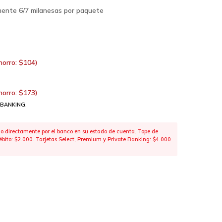
ente 6/7 milanesas por paquete
horro:
$
104
)
horro:
$
173
)
 BANKING.
 directamente por el banco en su estado de cuenta. Tope de
 débito: $2.000. Tarjetas Select, Premium y Private Banking: $4.000