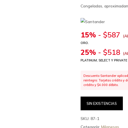
Congeladas, aproximadam
15%
-
$
587
(A
ORO.
25%
-
$
518
(A
PLATINUM, SELECT Y PRIVATE
Descuento Santander aplicado
reintegro: Tarjetas crédito y
crédito y $4.000 débito.
SIN EXISTENCIAS
SKU:
87-1
Categoría:
Milanesas