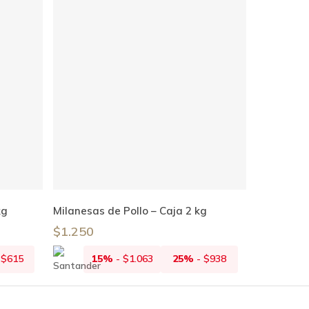
Añadir Al Carrito
kg
Milanesas de Pollo – Caja 2 kg
$
1.250
-
$
615
15%
-
$
1.063
25%
-
$
938