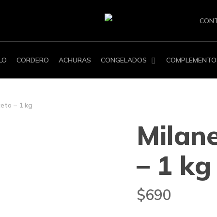
CON
LO
CORDERO
ACHURAS
CONGELADOS
COMPLEMENTO
eto – 1 kg
Milan
– 1 kg
$
690