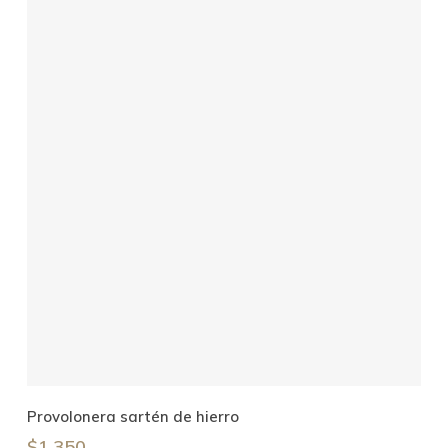
Añadir Al Carrito
Provolonera sartén de hierro
$
1.350