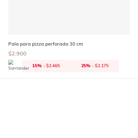
Añadir Al Carrito
Pala para pizza perforada 30 cm
$
2.900
15%
-
$
2.465
25%
-
$
2.175