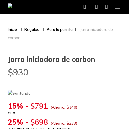
Menu
Skip
to
search
account
main
content
Inicio
Regalos
Para la parrilla
Jarra iniciadora de
carbon
Jarra iniciadora de carbon
$
930
15%
-
$
791
(Ahorro:
$
140
)
ORO.
25%
-
$
698
(Ahorro:
$
233
)