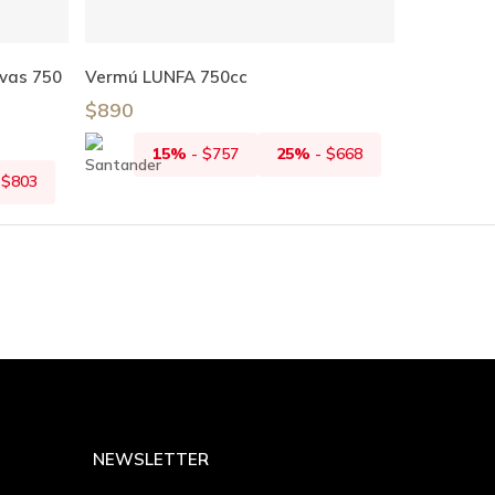
Añadir Al Carrito
rvas 750
Vermú LUNFA 750cc
$
890
15%
-
$
757
25%
-
$
668
-
$
803
NEWSLETTER