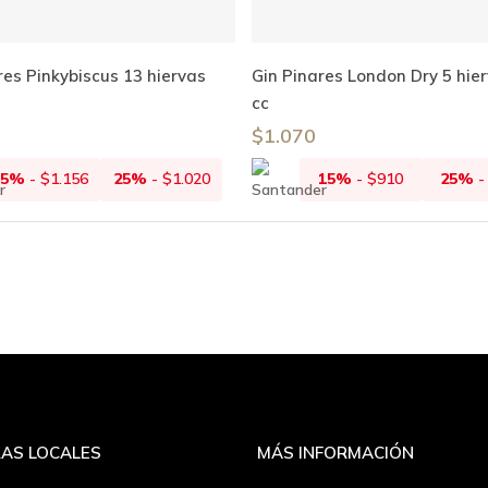
Añadir Al Carrito
Añadir Al Carrito
res Pinkybiscus 13 hiervas
Gin Pinares London Dry 5 hie
cc
$
1.070
15%
-
$
1.156
25%
-
$
1.020
15%
-
$
910
25%
AS LOCALES
MÁS INFORMACIÓN