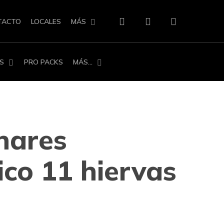
search
account
TACTO
LOCALES
MÁS
S
PRO PACKS
MÁS…
nares
co 11 hiervas