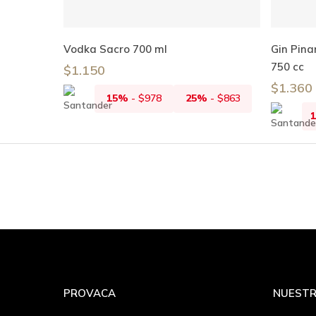
Añadir Al Carrito
Vodka Sacro 700 ml
Gin Pina
750 cc
$
1.150
$
1.360
15%
-
$
978
25%
-
$
863
PROVACA
NUESTR