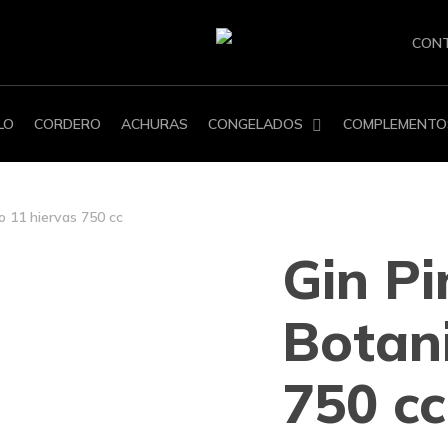
CON
LO
CORDERO
ACHURAS
CONGELADOS
COMPLEMENTO
o 11 hiervas 750 cc
Gin Pi
Botani
750 cc