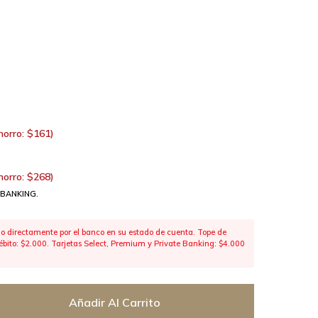
horro:
$
161
)
horro:
$
268
)
 BANKING.
 directamente por el banco en su estado de cuenta. Tope de
 débito: $2.000. Tarjetas Select, Premium y Private Banking: $4.000
Añadir Al Carrito