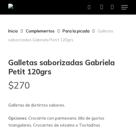
Menu
Skip
to
search
account
main
content
Inicio
Complementos
Para la picada
Galletas
saborizadas Gabriela Petit 120grs
Galletas saborizadas Gabriela
Petit 120grs
$
270
Galletas de distintos sabores.
Opciones
: Crocante con parmesano, Mix de gustos
triangulares, Crocantes de sésamo o Tostaditas