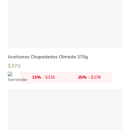
Añadir Al Carrito
Aceitunas Chupadedos Olmeda 370g
$
370
15%
-
$
315
25%
-
$
278