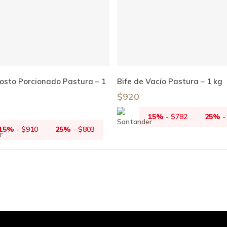
Leer Más
Añadir Al Carrito
osto Porcionado Pastura – 1
Bife de Vacío Pastura – 1 kg
$
920
15%
-
$
782
25%
15%
-
$
910
25%
-
$
803