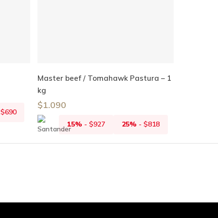
Añadir Al Carrito
Master beef / Tomahawk Pastura – 1
kg
$
1.090
-
$
690
15%
-
$
927
25%
-
$
818