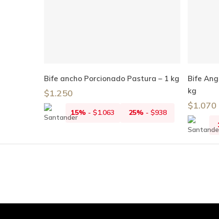
Añadir Al Carrito
Bife ancho Porcionado Pastura – 1 kg
Bife Ang
kg
$
1.250
$
1.070
15%
-
$
1.063
25%
-
$
938