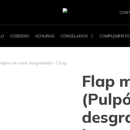
CON
LO
CORDERO
ACHURAS
CONGELADOS
COMPLEMENTO
Pulpón de vacío desgrasado) -1.5 kg
Flap 
(Pulpó
desgr