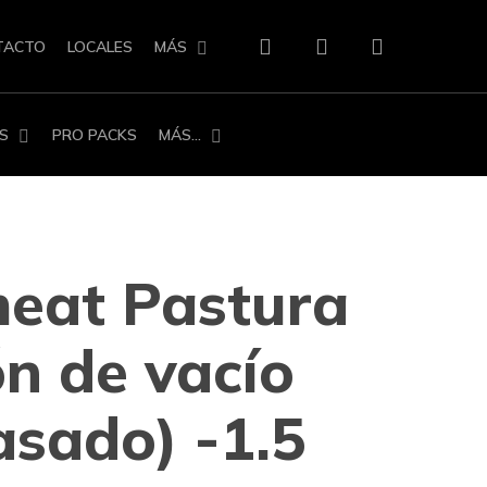
search
account
TACTO
LOCALES
MÁS
S
PRO PACKS
MÁS…
meat Pastura
n de vacío
asado) -1.5