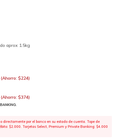
do aprox 1.5kg
(Ahorro:
$
224
)
(Ahorro:
$
374
)
 BANKING.
 directamente por el banco en su estado de cuenta. Tope de
 débito: $2.000. Tarjetas Select, Premium y Private Banking: $4.000