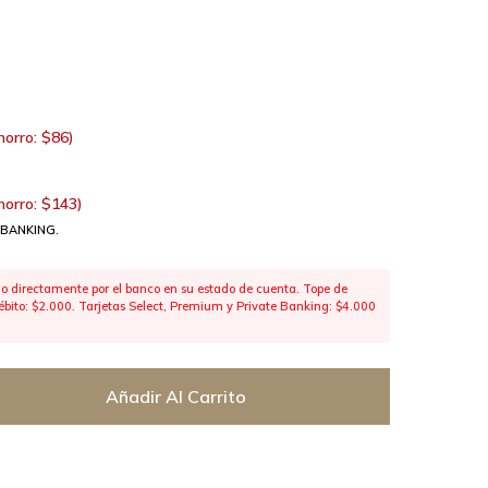
horro:
$
86
)
horro:
$
143
)
 BANKING.
 directamente por el banco en su estado de cuenta. Tope de
 débito: $2.000. Tarjetas Select, Premium y Private Banking: $4.000
Añadir Al Carrito