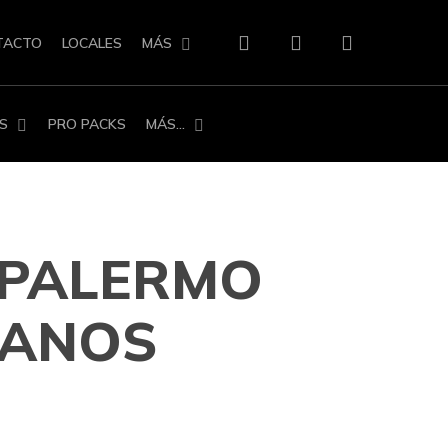
search
account
TACTO
LOCALES
MÁS
S
PRO PACKS
MÁS…
 PALERMO
ANOS