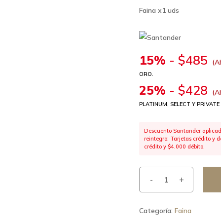
Faina x1 uds
15%
-
$
485
(A
ORO.
25%
-
$
428
(A
PLATINUM, SELECT Y PRIVATE
Descuento Santander aplicado
reintegro: Tarjetas crédito y
crédito y $4.000 débito.
Categoría:
Faina