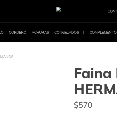
CON
LO
CORDERO
ACHURAS
CONGELADOS
COMPLEMENTO
ERMANOS
Faina
HERM
$
570