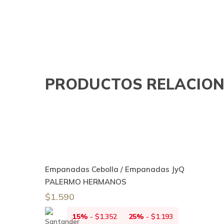
PRODUCTOS RELACIO
Añadir Al Carrito
Empanadas Cebolla / Empanadas JyQ
PALERMO HERMANOS
$
1.590
15%
-
$
1.352
25%
-
$
1.193