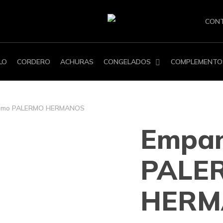
CON
LO
CORDERO
ACHURAS
CONGELADOS
COMPLEMENTO
Lomo PALERMO HERMANOS
Empa
PALE
HERM