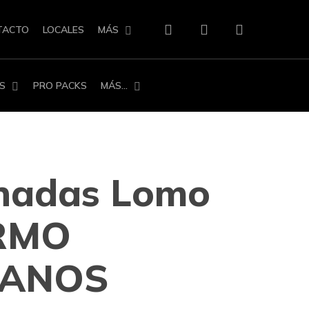
search
account
TACTO
LOCALES
MÁS
S
PRO PACKS
MÁS…
nadas Lomo
RMO
ANOS