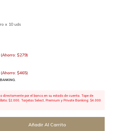
ro x 10 uds
(Ahorro:
$
279
)
(Ahorro:
$
465
)
 BANKING.
 directamente por el banco en su estado de cuenta. Tope de
 débito: $2.000. Tarjetas Select, Premium y Private Banking: $4.000
Añadir Al Carrito