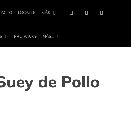
search
account
TACTO
LOCALES
MÁS
S
PRO PACKS
MÁS…
Suey de Pollo