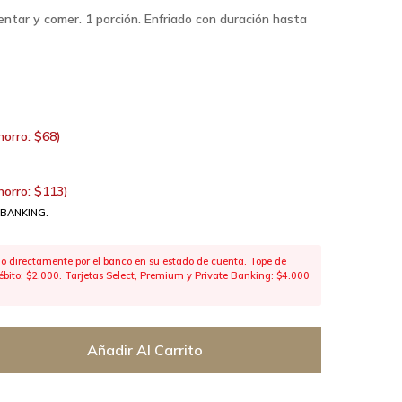
ntar y comer. 1 porción. Enfriado con duración hasta
horro:
$
68
)
horro:
$
113
)
 BANKING.
 directamente por el banco en su estado de cuenta. Tope de
 débito: $2.000. Tarjetas Select, Premium y Private Banking: $4.000
Añadir Al Carrito