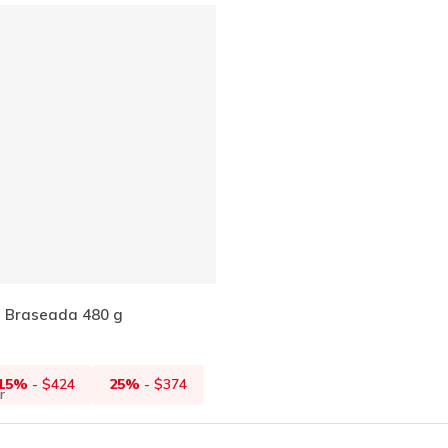
Añadir Al Carrito
a Braseada 480 g
15%
-
$
424
25%
-
$
374