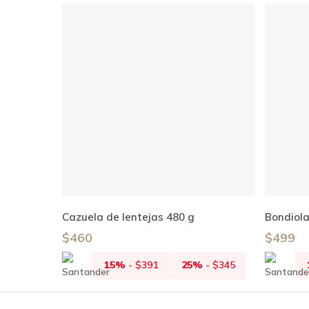
Añadir Al Carrito
Cazuela de lentejas 480 g
Bondiol
$
460
$
499
15%
-
$
391
25%
-
$
345