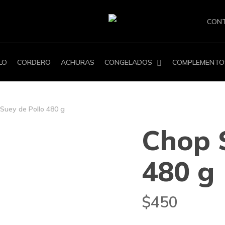
CON
LO
CORDERO
ACHURAS
CONGELADOS
COMPLEMENTO
Suey de Pollo 480 g
Chop 
480 g
$
450