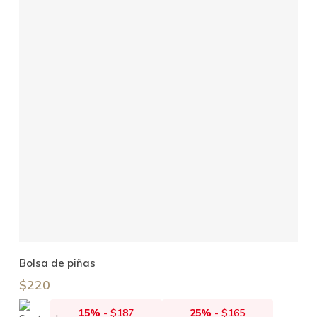
Añadir Al Carrito
Bolsa de piñas
$
220
15%
-
$
187
25%
-
$
165