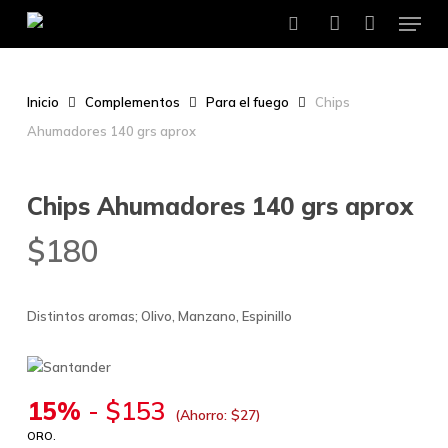
Menu
Skip
to
search
account
main
content
Inicio
Complementos
Para el fuego
Chips
Ahumadores 140 grs aprox
Chips Ahumadores 140 grs aprox
$
180
Distintos aromas; Olivo, Manzano, Espinillo
15%
-
$
153
(Ahorro:
$
27
)
ORO.