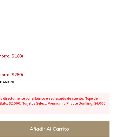
horro:
$
168
)
horro:
$
280
)
 BANKING.
 directamente por el banco en su estado de cuenta. Tope de
 débito: $2.000. Tarjetas Select, Premium y Private Banking: $4.000
Añadir Al Carrito