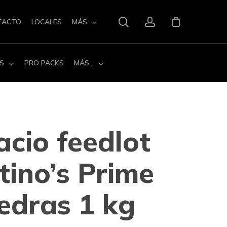
search
account
TACTO
LOCALES
MÁS
S
PRO PACKS
MÁS…
acio feedlot
tino’s Prime
edras 1 kg