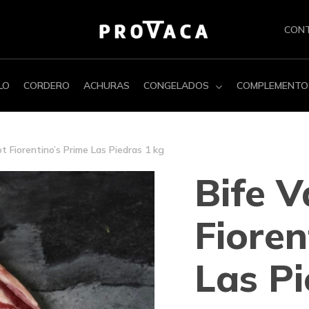
CON
LO
CORDERO
ACHURAS
CONGELADOS
COMPLEMENTO
ot Fiorentino’s Prime Las Piedras 1 kg
Bife V
Fioren
Las Pi