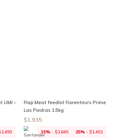
Añadir Al Carrito
t UMI –
Flap Meat feedlot Fiorentino’s Prime
Las Piedras 1.5kg
$
1.935
$
1.493
15%
-
$
1.645
25%
-
$
1.451