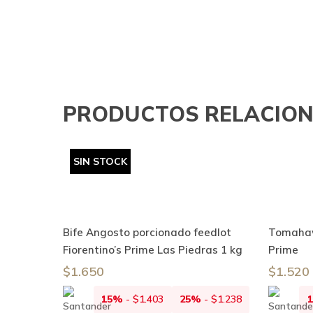
PRODUCTOS RELACIO
SIN STOCK
Leer Más
Bife Angosto porcionado feedlot
Tomahawk
Fiorentino’s Prime Las Piedras 1 kg
Prime
$
1.650
$
1.520
15%
-
$
1.403
25%
-
$
1.238