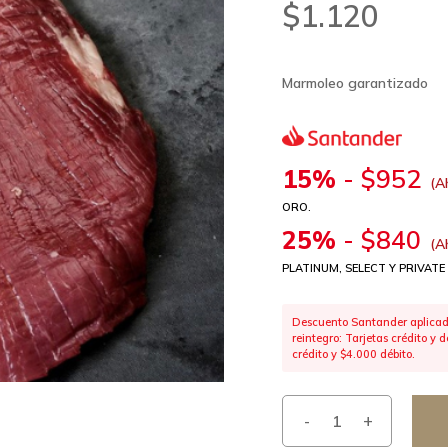
$
1.120
Marmoleo garantizado
15%
-
$
952
(A
ORO.
25%
-
$
840
(A
PLATINUM, SELECT Y PRIVATE
Descuento Santander aplicado
reintegro: Tarjetas crédito y
crédito y $4.000 débito.