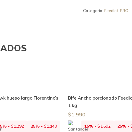
Categoría:
Feedlot PRO
NADOS
Añadir Al Carrito
Añadir Al Carrito
 hueso largo Fiorentino’s
Bife Ancho porcionado Feedlo
1 kg
$
1.990
15%
-
$
1.292
25%
-
$
1.140
15%
-
$
1.692
25%
-