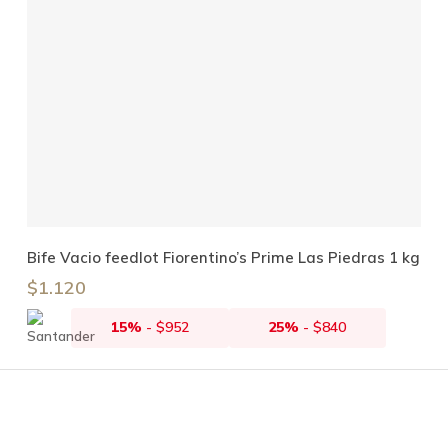
Añadir Al Carrito
Bife Vacio feedlot Fiorentino’s Prime Las Piedras 1 kg
$
1.120
15%
-
$
952
25%
-
$
840