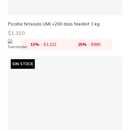
Leer Más
Picaña feteada UMI +200 dias feedlot 1 kg
$
1.320
15%
-
$
1.122
25%
-
$
990
SIN STOCK