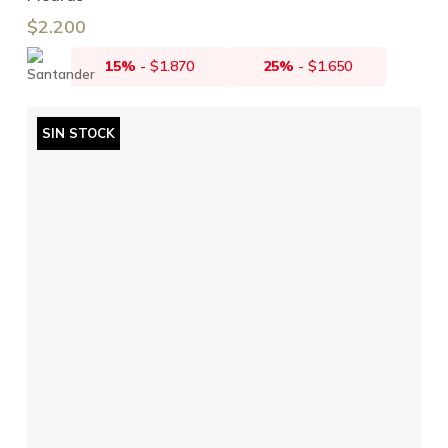
$
2.200
15%
-
$
1.870
25%
-
$
1.650
SIN STOCK