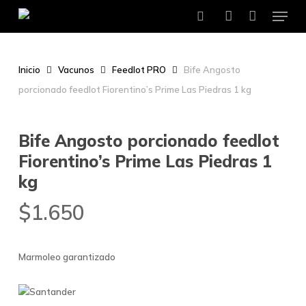
Menu
Skip
to
search
account
main
content
Inicio
Vacunos
Feedlot PRO
Bife Angosto
porcionado feedlot Fiorentino’s Prime Las Piedras 1 kg
Bife Angosto porcionado feedlot
Fiorentino’s Prime Las Piedras 1
kg
$
1.650
Marmoleo garantizado