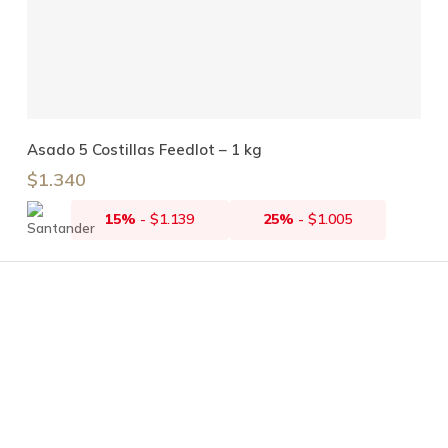
Añadir Al Carrito
Asado 5 Costillas Feedlot – 1 kg
$
1.340
15%
-
$
1.139
25%
-
$
1.005