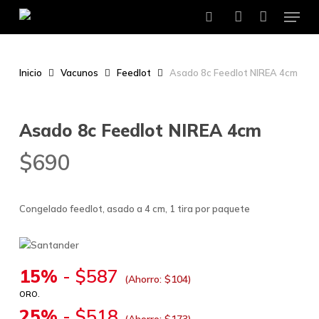
Menu
Skip
to
search
account
main
content
Inicio
Vacunos
Feedlot
Asado 8c Feedlot NIREA 4cm
Asado 8c Feedlot NIREA 4cm
$
690
Congelado feedlot, asado a 4 cm, 1 tira por paquete
15%
-
$
587
(Ahorro:
$
104
)
ORO.
25%
-
$
518
(Ahorro:
$
173
)