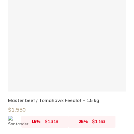
Añadir Al Carrito
Master beef / Tomahawk Feedlot – 1.5 kg
$
1.550
15%
-
$
1.318
25%
-
$
1.163