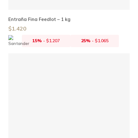
Añadir Al Carrito
Entraña Fina Feedlot – 1 kg
$
1.420
15%
-
$
1.207
25%
-
$
1.065