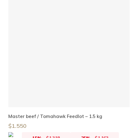
Añadir Al Carrito
Master beef / Tomahawk Feedlot – 1.5 kg
$
1.550
15%
-
$
1.318
25%
-
$
1.163