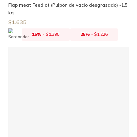
Añadir Al Carrito
Flap meat Feedlot (Pulpón de vacío desgrasado) -1.5
kg
$
1.635
15%
-
$
1.390
25%
-
$
1.226