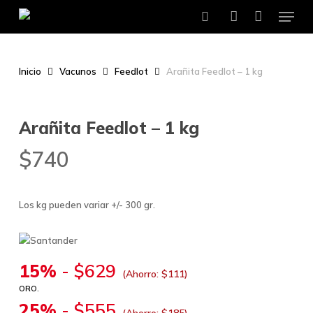
Menu
Skip
to
search
account
main
content
Inicio
Vacunos
Feedlot
Arañita Feedlot – 1 kg
Arañita Feedlot – 1 kg
$
740
Los kg pueden variar +/- 300 gr.
15%
-
$
629
(Ahorro:
$
111
)
ORO.
25%
-
$
555
(Ahorro:
$
185
)