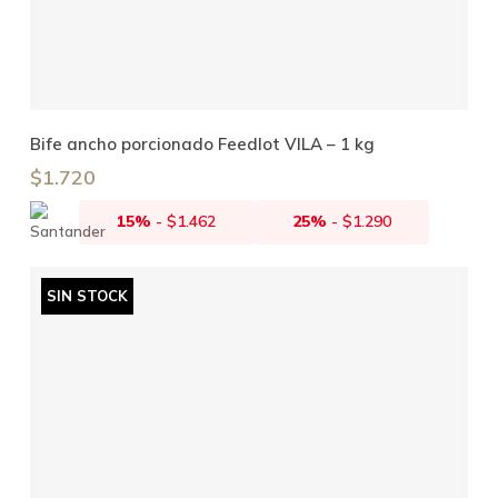
Añadir Al Carrito
Bife ancho porcionado Feedlot VILA – 1 kg
$
1.720
15%
-
$
1.462
25%
-
$
1.290
SIN STOCK